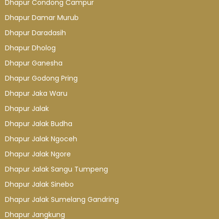
Dhapur Condong Campur
Dhapur Damar Murub
Dhapur Daradasih
Dhapur Dholog
Dhapur Ganesha
Dhapur Godong Pring
Dhapur Jaka Waru
Dhapur Jalak
Dhapur Jalak Budha
Dhapur Jalak Ngoceh
Dhapur Jalak Ngore
Dhapur Jalak Sangu Tumpeng
Dhapur Jalak Sinebo
Dhapur Jalak Sumelang Gandring
Dhapur Jangkung