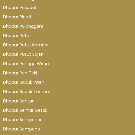
Dhapur Pasopati
Dhapur Pleret
Dhapur Pulanggeni
Dhapur Putut
Dhapur Putut Kembar
Dhapur Putut Sajen
Dhapur Rangga Wirun
Dhapur Ron Teki
Dhapur Sabuk Inten
Dhapur Sabuk Tampar
Dhapur Santan
Dhapur Semar Getak
Dhapur Sempaner
Dhapur Sempono