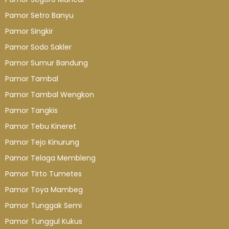
Pamor Setro Banyu
Pamor Singkir
Pamor Sodo Sakler
Pamor Sumur Bandung
Pamor Tambal
Pamor Tambal Wengkon
Pamor Tangkis
Pamor Tebu Kineret
Pamor Tejo Kinurung
Pamor Telaga Membleng
Pamor Tirto Tumetes
Pamor Toya Mambeg
Pamor Tunggak Semi
Pamor Tunggul Kukus