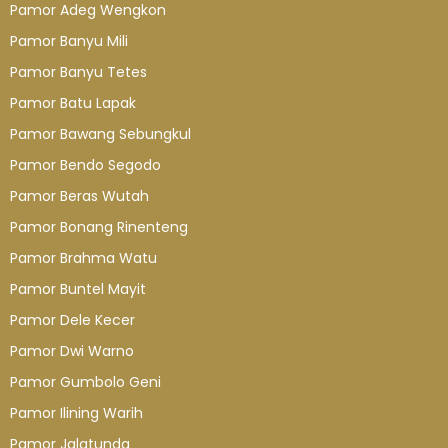
Pamor Adeg Wengkon
Pamor Banyu Mili
Pamor Banyu Tetes
Pamor Batu Lapak
Pamor Bawang Sebungkul
Pamor Bendo Segodo
Pamor Beras Wutah
Pamor Bonang Rinenteng
Pamor Brahma Watu
Pamor Buntel Mayit
Pamor Dele Kecer
Pamor Dwi Warno
Pamor Gumbolo Geni
Pamor Ilining Warih
Pamor Jalatunda