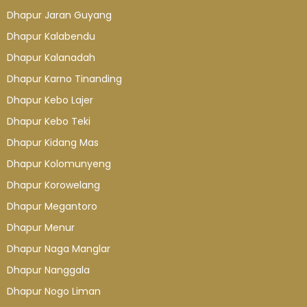
Dhapur Jaran Guyang
Dhapur Kalabendu
Dhapur Kalanadah
Dhapur Karno Tinanding
Dhapur Kebo Lajer
Dhapur Kebo Teki
Dhapur Kidang Mas
Dhapur Kolomunyeng
Dhapur Korowelang
Dhapur Megantoro
Dhapur Menur
Dhapur Naga Manglar
Dhapur Nanggala
Dhapur Nogo Liman