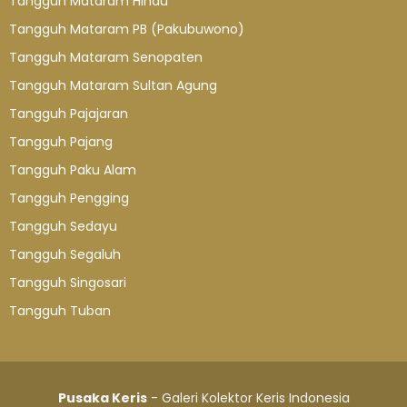
Tangguh Mataram Hindu
Tangguh Mataram PB (Pakubuwono)
Tangguh Mataram Senopaten
Tangguh Mataram Sultan Agung
Tangguh Pajajaran
Tangguh Pajang
Tangguh Paku Alam
Tangguh Pengging
Tangguh Sedayu
Tangguh Segaluh
Tangguh Singosari
Tangguh Tuban
Pusaka Keris
- Galeri Kolektor Keris Indonesia