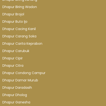
Dhapur Biring Wadon
Dhapur Brojol
Dhapur Buto Ijo
Dhapur Cacing Kanil
Dhapur Carang Soka
Dhapur Carita Keprabon
Dhapur Carubuk
Dhapur Cipir
Dhapur Citra
Dhapur Condong Campur
Dhapur Damar Murub
Dhapur Daradasih
Dhapur Dholog
Dhapur Ganesha