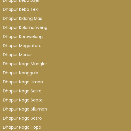
Dhapur Kebo Lajer
Dhapur Kebo Teki
Dhapur Kidang Mas
Dhapur Kolomunyeng
Dhapur Korowelang
Dhapur Megantoro
Dhapur Menur
Dhapur Naga Manglar
Dhapur Nanggala
Dhapur Nogo Liman
Dhapur Nogo Saliro
Dhapur Nogo Sapto
Dhapur Nogo Siluman
Dhapur Nogo Sosro
Dhapur Nogo Topo