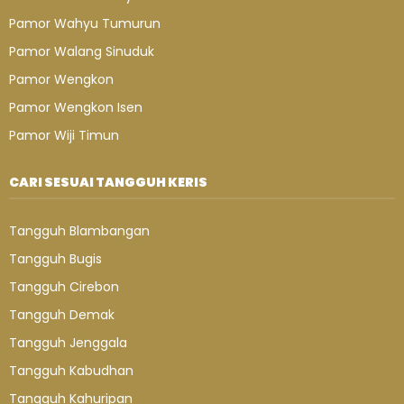
Pamor Wahyu Tumurun
Pamor Walang Sinuduk
Pamor Wengkon
Pamor Wengkon Isen
Pamor Wiji Timun
CARI SESUAI TANGGUH KERIS
Tangguh Blambangan
Tangguh Bugis
Tangguh Cirebon
Tangguh Demak
Tangguh Jenggala
Tangguh Kabudhan
Tangguh Kahuripan