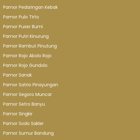
Pamor Pedaringan Kebak
Pamor Pulo Tirto
Pamor Puser Bumi
Pamor Putri Kinurung
Pamor Rambut Pinutung
Pamor Rojo Abolo Rojo
Pamor Rojo Gundolo
Pamor Sanak
Pamor Satrio Pinayungan
Pamor Segoro Muncar
Pamor Setro Banyu
Pamor Singkir
Pamor Sodo Sakler
Pamor Sumur Bandung