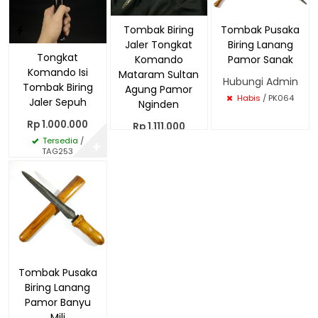
Tombak Biring
Tombak Pusaka
Jaler Tongkat
Biring Lanang
Tongkat
Komando
Pamor Sanak
Komando Isi
Mataram Sultan
Hubungi Admin
Tombak Biring
Agung Pamor
Habis
/ PK064
Jaler Sepuh
Nginden
Rp 1.000.000
Rp 1.111.000
Tersedia
/
Habis
/ PK325
✚
TAG253
Tombak Pusaka
Biring Lanang
Pamor Banyu
Mili