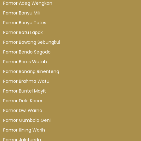
Pamor Adeg Wengkon
Pamor Banyu Mili
Pamor Banyu Tetes
Pamor Batu Lapak
Pamor Bawang Sebungkul
Pamor Bendo Segodo
Pamor Beras Wutah
Pamor Bonang Rinenteng
Pamor Brahma Watu
Pamor Buntel Mayit
Pamor Dele Kecer
Pamor Dwi Warno
Pamor Gumbolo Geni
Pamor Ilining Warih
Pamor Jalatunda