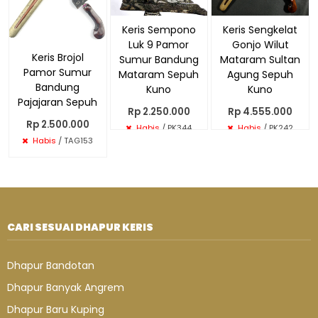
Keris Sempono
Keris Sengkelat
Luk 9 Pamor
Gonjo Wilut
Keris Brojol
Sumur Bandung
Mataram Sultan
Pamor Sumur
Mataram Sepuh
Agung Sepuh
Bandung
Kuno
Kuno
Pajajaran Sepuh
Rp 2.250.000
Rp 4.555.000
Rp 2.500.000
Habis
/ PK344
Habis
/ PK242
Habis
/ TAG153
CARI SESUAI DHAPUR KERIS
Dhapur Bandotan
Dhapur Banyak Angrem
Dhapur Baru Kuping