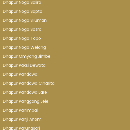
Dhapur Nogo Saliro
Dhapur Nogo Sapto
Dhapur Nogo Siluman
Dhapur Nogo Sosro
Dhapur Nogo Topo
Dhapur Nogo Welang
Dhapur Omyang Jimbe
Dhapur Paksi Dewata
Dhapur Pandawa
Dhapur Pandawa Cinarita
Dhapur Pandawa Lare
Dhapur Panggang Lele
Dhapur Panimbal
Dhapur Panji Anom
Dhapur Parungsari