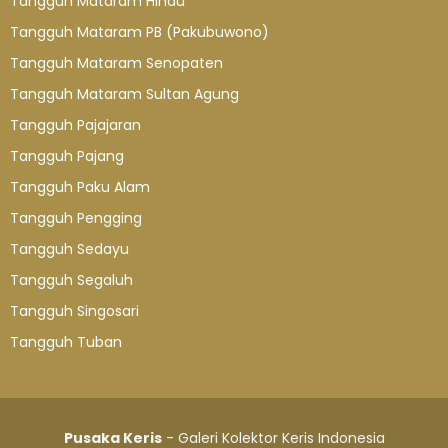
Tangguh Mataram Hindu
Tangguh Mataram PB (Pakubuwono)
Tangguh Mataram Senopaten
Tangguh Mataram Sultan Agung
Tangguh Pajajaran
Tangguh Pajang
Tangguh Paku Alam
Tangguh Pengging
Tangguh Sedayu
Tangguh Segaluh
Tangguh Singosari
Tangguh Tuban
Pusaka Keris
- Galeri Kolektor Keris Indonesia