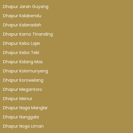
Dhapur Jaran Guyang
Dhapur Kalabendu
Dhapur Kalanadah
Dhapur Karno Tinanding
Dhapur Kebo Lajer
Dhapur Kebo Teki
Dhapur Kidang Mas
Dhapur Kolomunyeng
Dhapur Korowelang
Dhapur Megantoro
Dhapur Menur
Dhapur Naga Manglar
Dhapur Nanggala
Dhapur Nogo Liman