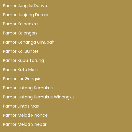
Pamor Jung Isi Dunya
Pamor Junjung Derajat
Pamor Kalacakra
Pamor Kelengan
Pamor Kenanga Ginubah
Pamor Kol Buntet
Pamor Kupu Tarung
Pamor Kuto Mesir
Pamor Lar Gangsir
Pamor Lintang Kemukus
Pamor Lintang Kemukus Winengku
Pamor Lintas Mas
Pamor Melati Rinonce
Pamor Melati Sinebar