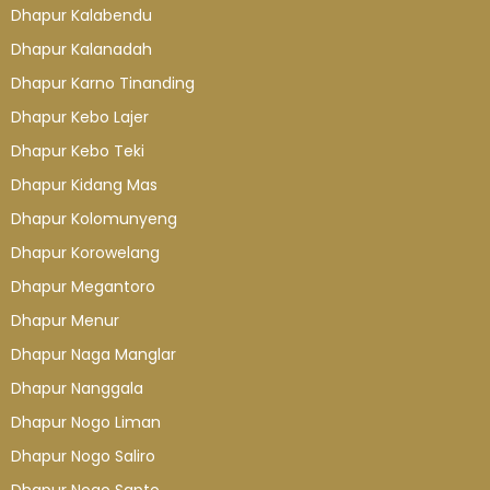
Dhapur Kalabendu
Dhapur Kalanadah
Dhapur Karno Tinanding
Dhapur Kebo Lajer
Dhapur Kebo Teki
Dhapur Kidang Mas
Dhapur Kolomunyeng
Dhapur Korowelang
Dhapur Megantoro
Dhapur Menur
Dhapur Naga Manglar
Dhapur Nanggala
Dhapur Nogo Liman
Dhapur Nogo Saliro