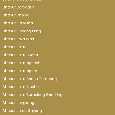
Dhapur Daradasih
Dhapur Dholog
Dhapur Ganesha
Dhapur Godong Pring
Dhapur Jaka Waru
Dhapur Jalak
Dhapur Jalak Budha
Dhapur Jalak Ngoceh
Dhapur Jalak Ngore
Dhapur Jalak Sangu Tumpeng
Dhapur Jalak Sinebo
Dhapur Jalak Sumelang Gandring
Dhapur Jangkung
Dhapur Jaran Guyang