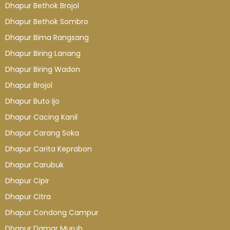
Dhapur Bethok Brojol
Dhapur Bethok Sombro
Dhapur Bima Rangsang
Dhapur Biring Lanang
Dhapur Biring Wadon
Dhapur Brojol
Dhapur Buto Ijo
Dhapur Cacing Kanil
Dhapur Carang Soka
Dhapur Carita Keprabon
Dhapur Carubuk
Dhapur Cipir
Dhapur Citra
Dhapur Condong Campur
Dhapur Damar Murub