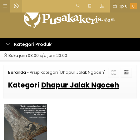
Rp
0
0
Kategori Produk
Buka jam 08.00 s/d jam 23.00
Beranda
»
Arsip Kategori "Dhapur Jalak Ngoceh"
Kategori
Dhapur Jalak Ngoceh