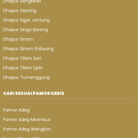
Dhapur Sengkelat
Dhapur Sepang
Dhapur Sigar Jantung
Dhapur Singo Barong
Dhapur Sinom
Dhapur Sinom Robyong
Dhapur Tilam Sari
Dhapur Tilam Upih
Dhapur Tumenggung
CARI SESUAI PAMOR KERIS
Pamor Adeg
Pamor Adeg Mrambut
Pamor Adeg Wengkon