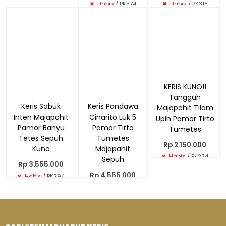
Habis
/ PK315
Keris Sabuk
Keris Pandawa
KERIS KUNO!!
Inten Majapahit
Cinarito Luk 5
Tangguh
Pamor Banyu
Pamor Tirto
Majapahit Tilam
Tetes Sepuh
Tumetes
Upih Pamor Tirto
Kuno
Majapahit
Tumetes
Sepuh
Rp 3.555.000
Rp 2.150.000
Rp 4.555.000
Habis
/ PK294
Habis
/ PK234
Habis
/ PK284