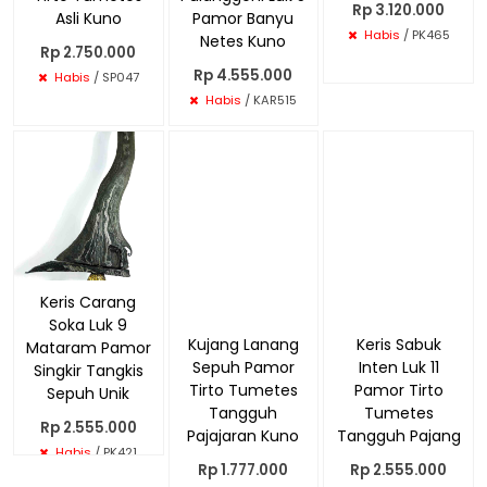
Rp 3.120.000
Asli Kuno
Pamor Banyu
Habis
/ PK465
Netes Kuno
Rp 2.750.000
Rp 4.555.000
Habis
/ SP047
Habis
/ KAR515
Keris Carang
Kujang Lanang
Soka Luk 9
Sepuh Pamor
Keris Sabuk
Mataram Pamor
Tirto Tumetes
Inten Luk 11
Singkir Tangkis
Tangguh
Pamor Tirto
Sepuh Unik
Pajajaran Kuno
Tumetes
Rp 2.555.000
Rp 1.777.000
Tangguh Pajang
Habis
/ PK421
Habis
/ PK374
Rp 2.555.000