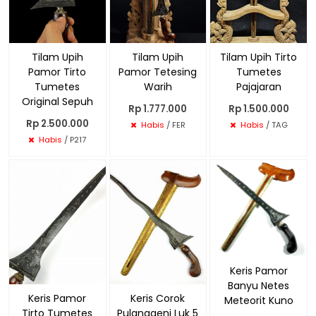
Tilam Upih
Tilam Upih
Tilam Upih Tirto
Pamor Tirto
Pamor Tetesing
Tumetes
Tumetes
Warih
Pajajaran
Original Sepuh
Rp 1.777.000
Rp 1.500.000
Rp 2.500.000
Habis
/ FER
Habis
/ TAG
Habis
/ P217
Keris Pamor
Banyu Netes
Keris Pamor
Keris Corok
Meteorit Kuno
Tirto Tumetes
Pulanggeni Luk 5