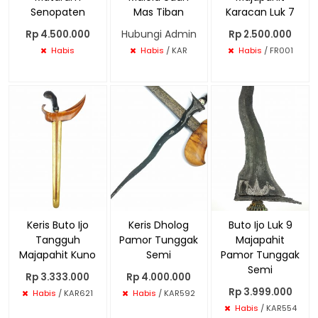
Senopaten
Mas Tiban
Karacan Luk 7
Hubungi Admin
Rp 4.500.000
Rp 2.500.000
Habis
Habis
/ KAR
Habis
/ FR001
Keris Buto Ijo
Keris Dholog
Buto Ijo Luk 9
Tangguh
Pamor Tunggak
Majapahit
Majapahit Kuno
Semi
Pamor Tunggak
Semi
Rp 3.333.000
Rp 4.000.000
Rp 3.999.000
Habis
/ KAR621
Habis
/ KAR592
Habis
/ KAR554