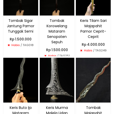
Tombak Sigar
Tombak
Keris Tilam Sari
Jantung Pamor
Korowelang
Majapahit
Tunggak Semi
Mataram
Pamor Ceprit-
Senopaten
Ceprit
Rp 1.500.000
Sepuh
Rp 4.000.000
Habis
/ TAG018
Rp 1.500.000
Habis
/ TAG249
Habis
/ TAG251
Keris Buto Ijo
Keris Murma
Tombak
Mataram
Malela Udan
Majapahit