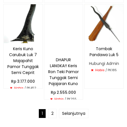
Keris Kuno
DHAPUR
Tombak
Carubuk Luk 7
LANGKA!! Keris
Pandawa Luk 5
Majapahit
Ron Teki Pamor
Hubungi Admin
Pamor Tunggak
Tunggak Semi
Habis
/ PK185
Semi Ceprit
Pajajaran Kuno
Rp 3.177.000
Rp 2.555.000
Habis
/ PK452
Habis
/ PK255
1
2
Selanjutnya