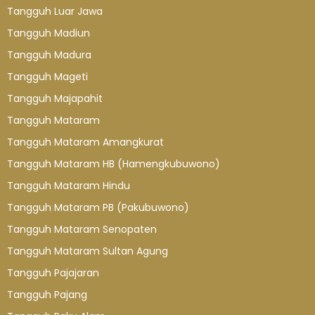
Tangguh Luar Jawa
Tangguh Madiun
Tangguh Madura
Tangguh Mageti
Tangguh Majapahit
Tangguh Mataram
Tangguh Mataram Amangkurat
Tangguh Mataram HB (Hamengkubuwono)
Tangguh Mataram Hindu
Tangguh Mataram PB (Pakubuwono)
Tangguh Mataram Senopaten
Tangguh Mataram Sultan Agung
Tangguh Pajajaran
Tangguh Pajang