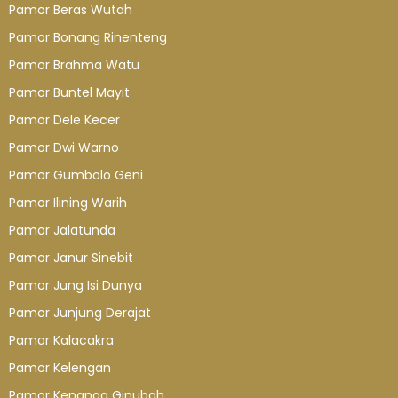
Pamor Beras Wutah
Pamor Bonang Rinenteng
Pamor Brahma Watu
Pamor Buntel Mayit
Pamor Dele Kecer
Pamor Dwi Warno
Pamor Gumbolo Geni
Pamor Ilining Warih
Pamor Jalatunda
Pamor Janur Sinebit
Pamor Jung Isi Dunya
Pamor Junjung Derajat
Pamor Kalacakra
Pamor Kelengan
Pamor Kenanga Ginubah