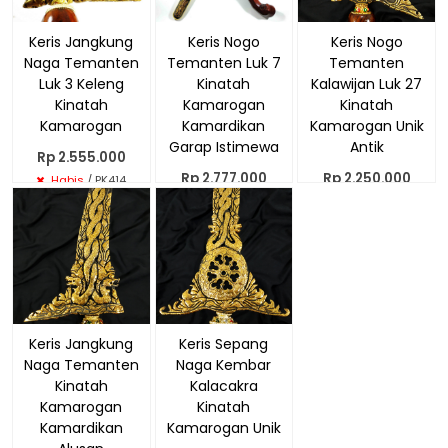
Keris Jangkung
Keris Nogo
Keris Nogo
Naga Temanten
Temanten Luk 7
Temanten
Luk 3 Keleng
Kinatah
Kalawijan Luk 27
Kinatah
Kamarogan
Kinatah
Kamarogan
Kamardikan
Kamarogan Unik
Garap Istimewa
Antik
Rp 2.555.000
Rp 2.777.000
Rp 2.250.000
Habis
/ PK414
Habis
/ PK405
Habis
/ PK369
Keris Jangkung
Keris Sepang
Naga Temanten
Naga Kembar
Kinatah
Kalacakra
Kamarogan
Kinatah
Kamardikan
Kamarogan Unik