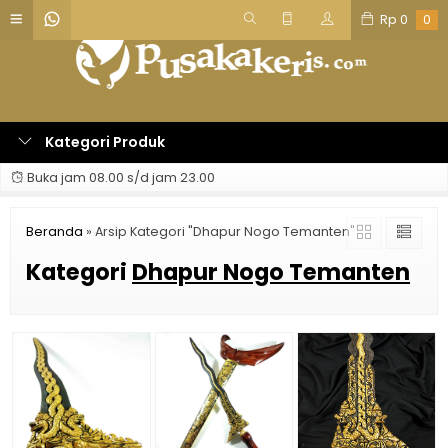
Rp
0
0
Kategori Produk
Buka jam 08.00 s/d jam 23.00
Beranda
»
Arsip Kategori "Dhapur Nogo Temanten"
Kategori
Dhapur Nogo Temanten