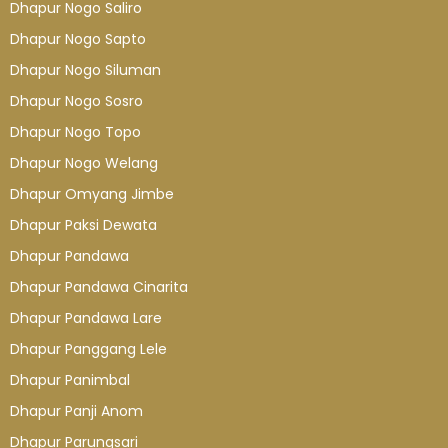
Dhapur Nogo Saliro
Dhapur Nogo Sapto
Dhapur Nogo Siluman
Dhapur Nogo Sosro
Dhapur Nogo Topo
Dhapur Nogo Welang
Dhapur Omyang Jimbe
Dhapur Paksi Dewata
Dhapur Pandawa
Dhapur Pandawa Cinarita
Dhapur Pandawa Lare
Dhapur Panggang Lele
Dhapur Panimbal
Dhapur Panji Anom
Dhapur Parungsari