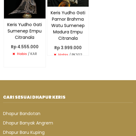
Keris Yudho Gati
Pamor Brahma
Keris Yudho Gati
Watu Sumenep
Sumenep Empu
Madura Empu
Citranala
Citranala
Rp 4.555.000
Rp 3.999.000
Habis
/ KAR
Habis
/ PK302
CARI SESUAI DHAPUR KERIS
Dhapur Bandotan
Dhapur Banyak Angrem
Dhapur Baru Kuping