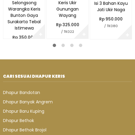
Selongsong
Keris Ukir
Isi 3 Bahan Kayu
Warangka Keris
Gunungan
Jati Ukir Naga
Bunton Gaya
Wayang
Rp 950.000
Surakarta Tebal
Rp 325.000
/ TK080
Istimewa
/ TK022
✚
✚
✚
Rp 350.000
/ PE019
CARI SESUAI DHAPUR KERIS
Dhapur Bandotan
Dhapur Banyak Angrem
Dhapur Baru Kuping
Dhapur Bethok
Dhapur Bethok Brojol