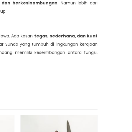
k dan berkesinambungan
. Namun lebih dari
up.
 Jawa. Ada kesan
tegas, sederhana, dan kuat
tar Sunda yang tumbuh di lingkungan kerajaan
pandang memiliki keseimbangan antara fungsi,
Keris S
R