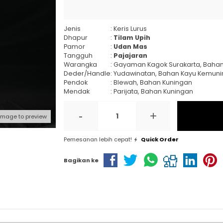
Jenis
: Keris Lurus
Dhapur
:
Tilam Upih
Pamor
:
Udan Mas
Tangguh
:
Pajajaran
Warangka
: Gayaman Kagok Surakarta, Baha
Deder/Handle
: Yudawinatan, Bahan Kayu Kemun
Pendok
: Blewah, Bahan Kuningan
Mendak
: Parijata, Bahan Kuningan
-
+
 image to preview
Pemesanan lebih cepat!
Quick Order
Bagikan ke