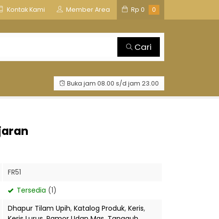
is
TOSAN AJI GROUP
Kontak Kami
Member Area
Rp
0
0
Cari
Buka jam 08.00 s/d jam 23.00
jaran
FR51
Tersedia
(1)
Dhapur Tilam Upih
,
Katalog Produk
,
Keris
,
Keris Lurus
,
Pamor Udan Mas
,
Tangguh