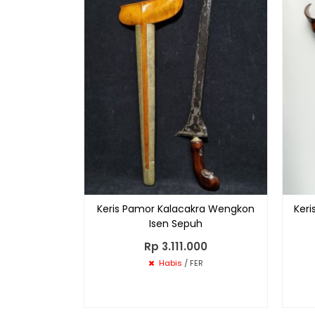
Keris Pamor Kalacakra Wengkon
Ker
Isen Sepuh
Rp 3.111.000
Habis
/ FER