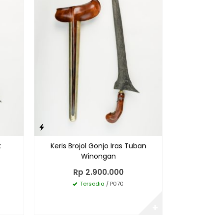
T
k
Keris Brojol Gonjo Iras Tuban
Winongan
Rp 2.900.000
Tersedia
/ P070
✚