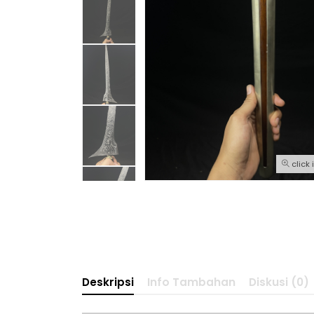
click
Deskripsi
Info Tambahan
Diskusi (0)