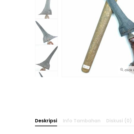
click
Deskripsi
Info Tambahan
Diskusi (0)