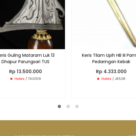
eris Guling Mataram Luk 13
Keris Tilam Upih HB III Pa
Dhapur Parungsari TUS
Pedaringan Kebak
Rp 13.500.000
Rp 4.333.000
Habis
/ TAG109
Habis
/ JK528