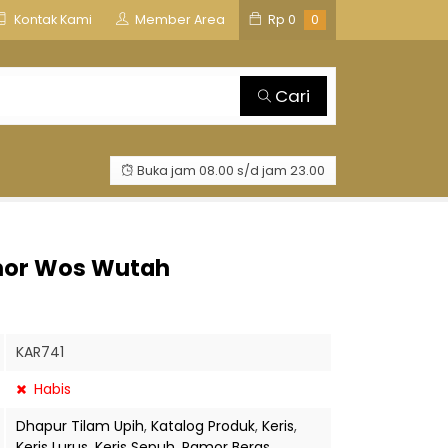
is
TOSAN AJI GROUP
Kontak Kami
Member Area
Rp
0
0
Cari
Buka jam 08.00 s/d jam 23.00
amor Wos Wutah
KAR741
Habis
Dhapur Tilam Upih
,
Katalog Produk
,
Keris
,
Keris Lurus
,
Keris Sepuh
,
Pamor Beras