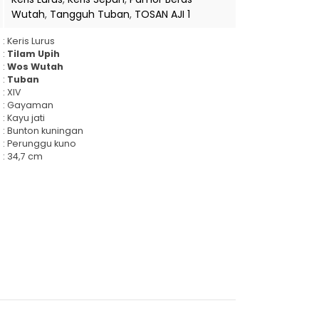
Wutah
,
Tangguh Tuban
,
TOSAN AJI 1
: Keris Lurus
:
Tilam Upih
:
Wos Wutah
:
Tuban
: XIV
: Gayaman
: Kayu jati
: Bunton kuningan
: Perunggu kuno
: 34,7 cm