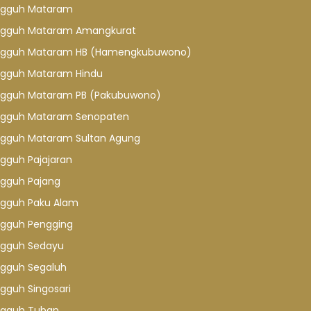
gguh Mataram
gguh Mataram Amangkurat
gguh Mataram HB (Hamengkubuwono)
gguh Mataram Hindu
gguh Mataram PB (Pakubuwono)
gguh Mataram Senopaten
gguh Mataram Sultan Agung
gguh Pajajaran
gguh Pajang
gguh Paku Alam
gguh Pengging
gguh Sedayu
gguh Segaluh
gguh Singosari
gguh Tuban