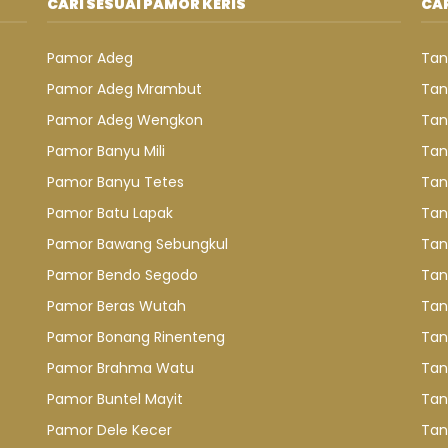
CARI SESUAI PAMOR KERIS
CAR
Pamor Adeg
Tan
Pamor Adeg Mrambut
Tan
Pamor Adeg Wengkon
Tan
Pamor Banyu Mili
Tan
Pamor Banyu Tetes
Tan
Pamor Batu Lapak
Tan
Pamor Bawang Sebungkul
Tan
Pamor Bendo Segodo
Tan
Pamor Beras Wutah
Tan
Pamor Bonang Rinenteng
Tan
Pamor Brahma Watu
Tan
Pamor Buntel Mayit
Tan
Pamor Dele Kecer
Tan