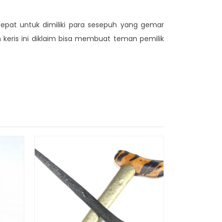
t tepat untuk dimiliki para sesepuh yang gemar
keris ini diklaim bisa membuat teman pemilik
Pusaka Keri
Rp