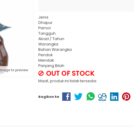
Jenis
Dhapur
Pamor
Tangguh
Abad / Tahun
Warangka
Bahan Warangka
Pendok
Mendak
Panjang Bilah
 image to preview
OUT OF STOCK
Maaf, produk ini tidak tersedia.
Bagikan ke