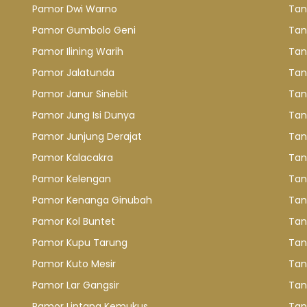
Pamor Dwi Warno
Tan
Pamor Gumbolo Geni
Tan
Pamor Ilining Warih
Tan
Pamor Jalatunda
Tan
Pamor Janur Sinebit
Tan
Pamor Jung Isi Dunya
Tan
Pamor Junjung Derajat
Tan
Pamor Kalacakra
Tan
Pamor Kelengan
Tan
Pamor Kenanga Ginubah
Tan
Pamor Kol Buntet
Tan
Pamor Kupu Tarung
Tan
Pamor Kuto Mesir
Tan
Pamor Lar Gangsir
Tan
Pamor Lintang Kemukus
Tan