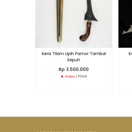
Keris Tilam Upih Pamor Tambal
K
Sepuh
Rp 3.500.000
Habis
/ P068