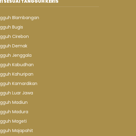
I SESUAI TANGGUH KERIS
gguh Blambangan
gguh Bugis
gguh Cirebon
gguh Demak
gguh Jenggala
gguh Kabudhan
gguh Kahuripan
gguh Kamardikan
gguh Luar Jawa
gguh Madiun
gguh Madura
gguh Mageti
gguh Majapahit