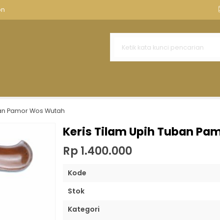
nnya
Aksesoris Keris
Tempat Keris Tombak
Kawruh Ker
on
r Wengkon Besi Hurap
Segodo Tuban Kuno
timewa Singo Barong Kembar
Tumpeng Mataram
ban Pamor Wos Wutah
 Mataram Sultan Agung
Keris Tilam Upih Tuban P
ing
Rp 1.400.000
Kode
Stok
Kategori