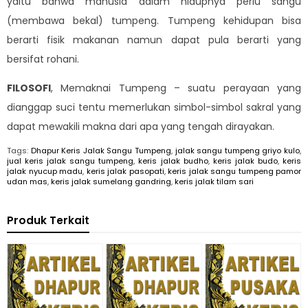
yaitu bahwa manusia dalam hidupnya perlu sangu
(membawa bekal) tumpeng. Tumpeng kehidupan bisa
berarti fisik makanan namun dapat pula berarti yang
bersifat rohani.
FILOSOFI
, Memaknai Tumpeng – suatu perayaan yang
dianggap suci tentu memerlukan simbol-simbol sakral yang
dapat mewakili makna dari apa yang tengah dirayakan.
Tags:
Dhapur Keris Jalak Sangu Tumpeng
,
jalak sangu tumpeng griyo kulo
,
jual keris jalak sangu tumpeng
,
keris jalak budho
,
keris jalak budo
,
keris
jalak nyucup madu
,
keris jalak pasopati
,
keris jalak sangu tumpeng pamor
udan mas
,
keris jalak sumelang gandring
,
keris jalak tilam sari
Produk Terkait