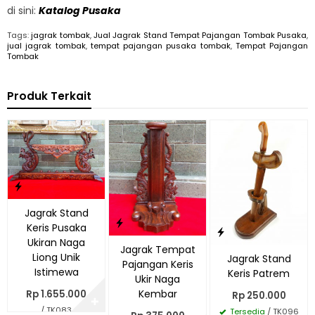
di sini:
Katalog Pusaka
Tags:
jagrak tombak
,
Jual Jagrak Stand Tempat Pajangan Tombak Pusaka
,
jual jagrak tombak
,
tempat pajangan pusaka tombak
,
Tempat Pajangan
Tombak
Produk Terkait
Jagrak Stand
Keris Pusaka
Ukiran Naga
Jagrak Tempat
Liong Unik
Jagrak Stand
Pajangan Keris
Istimewa
Keris Patrem
Ukir Naga
Kembar
Rp 1.655.000
Rp 250.000
✚
/ TK083
Tersedia
/ TK096