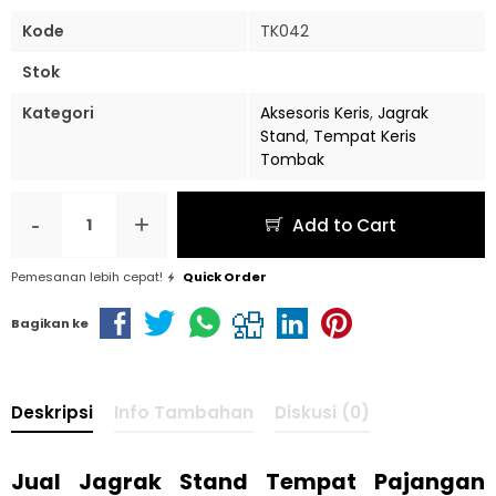
Kode
TK042
Stok
Kategori
Aksesoris Keris
,
Jagrak
Stand
,
Tempat Keris
Tombak
-
+
Add to Cart
Pemesanan lebih cepat!
Quick Order
Bagikan ke
Deskripsi
Info Tambahan
Diskusi (0)
Jual Jagrak Stand Tempat Pajangan