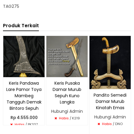
TAG275
Produk Terkait
Keris Pandawa
Keris Pusaka
Lare Pamor Toya
Damar Murub
Pandito Semedi
Mambeg
Sepuh Kuno
Damar Murub
Tangguh Demak
Langka
Kinatah Emas
Bintoro Sepuh
Hubungi Admin
Hubungi Admin
Rp 4.555.000
Habis
/ K219
Habis
/ DNO
Habis
/ PK337