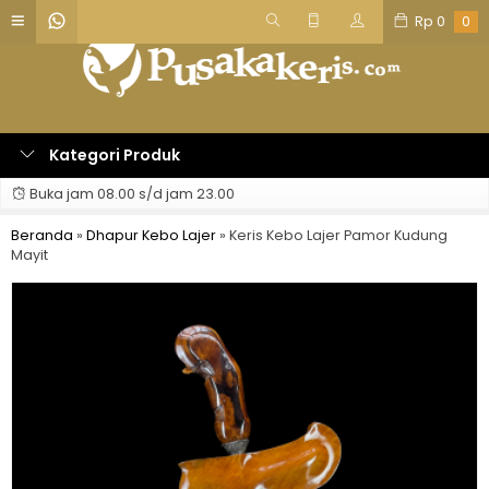
Rp
0
0
Kategori Produk
Buka jam 08.00 s/d jam 23.00
Beranda
»
Dhapur Kebo Lajer
»
Keris Kebo Lajer Pamor Kudung
Mayit