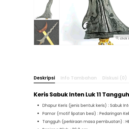
click
Deskripsi
Info Tambahan
Diskusi (0)
Keris Sabuk Inten Luk 11 Tangg
Dhapur Keris (jenis bentuk keris) : Sabuk In
Pamor (motif lipatan besi) : Pedaringan 
Tangguh (perkiraan masa pembuatan) : H