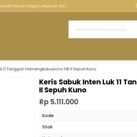
nnya
Aksesoris Keris
Tempat Keris Tombak
Kawruh Ker
tak....
engkon Isen Madura Koso....
..
andawa Luk 5 Kinatah Kamarogan....
tut Sajen Pamor Setro Banyu ....
...
Luk 11 Tangguh Hamengkubuwono HB II Sepuh Kuno
ran Motif Burung Alusan....
Keris Sabuk Inten Luk 11
II Sepuh Kuno
inatah Pamor Segoro Muncar Gar....
Rp 5.111.000
Kode
Stok