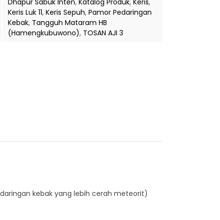
Dhapur Sabuk Inten
,
Katalog Produk
,
Keris
,
Keris Luk 11
,
Keris Sepuh
,
Pamor Pedaringan
Kebak
,
Tangguh Mataram HB
(Hamengkubuwono)
,
TOSAN AJI 3
daringan kebak yang lebih cerah meteorit)