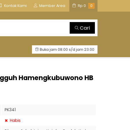
is
TOSAN AJI GROUP
Kontak Kami
Member Area
Rp
0
0
Cari
Buka jam 08.00 s/d jam 23.00
 Tangguh Hamengkubuwono HB
PK341
Habis