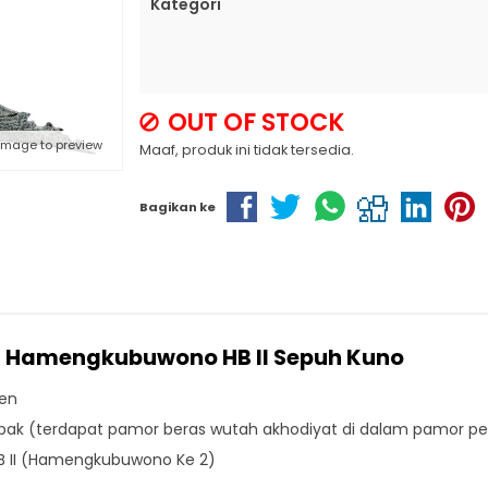
Kategori
OUT OF STOCK
 image to preview
Maaf, produk ini tidak tersedia.
Bagikan ke
uh Hamengkubuwono HB II Sepuh Kuno
ten
Kebak (terdapat pamor beras wutah akhodiyat di dalam pamor pe
B II (Hamengkubuwono Ke 2)