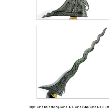
Tags:
keris berdenting
,
Keris HB II
,
keris kuno
,
keris luk 11
,
ke