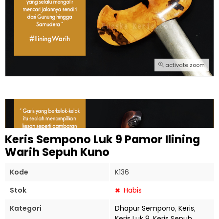
activate zoom
Keris Sempono Luk 9 Pamor Ilining
Warih Sepuh Kuno
Kode
K136
Stok
Habis
Kategori
Dhapur Sempono
,
Keris
,
Keris Luk 9
,
Keris Sepuh
,