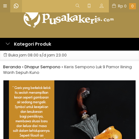
Rp
0
0
Kategori Produk
Buka jam 08.00 s/d jam 23.00
Beranda
»
Dhapur Sempono
»
Keris Sempono Luk 9 Pamor Ilining
Warih Sepuh Kuno