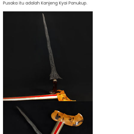
Pusaka itu adalah Kanjeng Kyai Panukup.