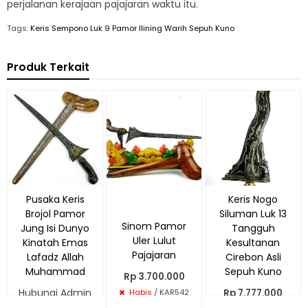
perjalanan kerajaan pajajaran waktu itu.
Tags:
Keris Sempono Luk 9 Pamor Ilining Warih Sepuh Kuno
Produk Terkait
Pusaka Keris
Keris Nogo
Brojol Pamor
Siluman Luk 13
Sinom Pamor
Jung Isi Dunyo
Tangguh
Uler Lulut
Kinatah Emas
Kesultanan
Pajajaran
Lafadz Allah
Cirebon Asli
Muhammad
Sepuh Kuno
Rp 3.700.000
Hubungi Admin
Rp 7.777.000
Habis
/ KAR542