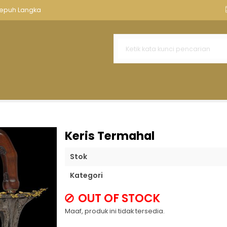
nnya
Aksesoris Keris
Tempat Keris Tombak
Kawruh Ker
Sepuh Langka
ih
k 5 Tinatah Emas Panji Wilis
guh HB V Srimanganti
Temuan Kuno Zaman Kabudhan
inatah Emas Mataram Senopaten
gguh PB Sepuh Pakubuwono Ke 2
Keris Termahal
 HB V
Stok
Kategori
OUT OF STOCK
Maaf, produk ini tidak tersedia.