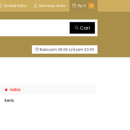
is
TOSAN AJI GROUP
Kontak Kami
Member Area
Rp
0
0
Cari
Buka jam 08.00 s/d jam 23.00
Habis
Keris