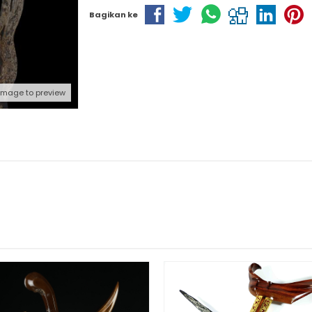
Bagikan ke
 image to preview