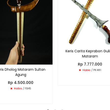
Keris Carita Keprabon Gul
Mataram
Rp 7.777.000
ris Dholog Mataram Sultan
Habis
/ PK481
Agung
Rp 4.500.000
Habis
/ FB45