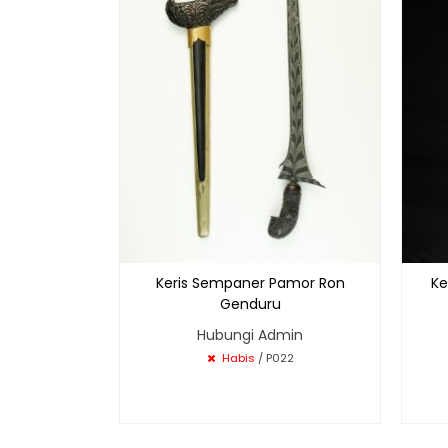
Keris Sempaner Pamor Ron
Ke
Genduru
Hubungi Admin
Habis
/ P022