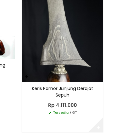
R
ing
Keris Pamor Junjung Derajat
Sepuh
Rp 4.111.000
Tersedia
/ GT
✚