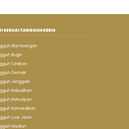
I SESUAI TANGGUH KERIS
gguh Blambangan
gguh Bugis
gguh Cirebon
gguh Demak
gguh Jenggala
gguh Kabudhan
gguh Kahuripan
gguh Kamardikan
gguh Luar Jawa
gguh Madiun