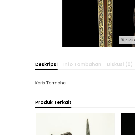
click
Deskripsi
Info Tambahan
Diskusi (0)
Keris Termahal
Produk Terkait