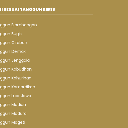
I SESUAI TANGGUH KERIS
gguh Blambangan
gguh Bugis
gguh Cirebon
gguh Demak
gguh Jenggala
gguh Kabudhan
gguh Kahuripan
gguh Kamardikan
gguh Luar Jawa
gguh Madiun
gguh Madura
gguh Mageti