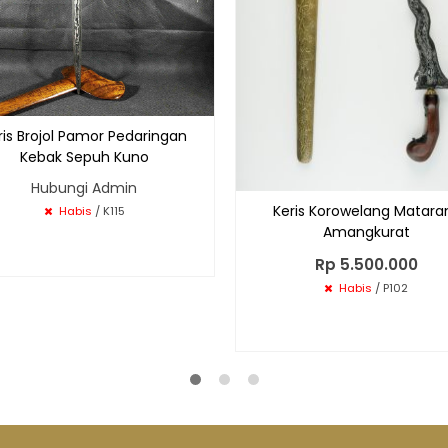
ris Brojol Pamor Pedaringan
Kebak Sepuh Kuno
Hubungi Admin
Keris Korowelang Matar
Habis
/ K115
Amangkurat
Rp 5.500.000
Habis
/ P102