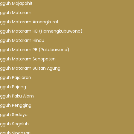
gguh Majapahit
gguh Mataram
gguh Mataram Amangkurat
gguh Mataram HB (Hamengkubuwono)
gguh Mataram Hindu
gguh Mataram PB (Pakubuwono)
gguh Mataram Senopaten
gguh Mataram Sultan Agung
gguh Pajajaran
gguh Pajang
gguh Paku Alam
gguh Pengging
gguh Sedayu
gguh Segaluh
gguh Singosari