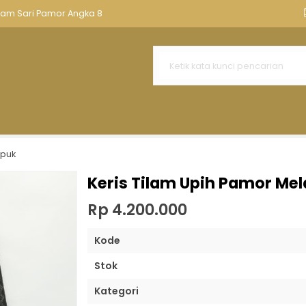
nnya
Aksesoris Keris
Tempat Keris Tombak
Kawruh Ker
ilam Sari Pamor Angka 8
tes Tirto Tumetes Tetesing War
Wengkon Isen Madura Koso
Sepuh
taram Pamor Wahyu Tumurun Sepuh
tah Emas Pamor Wengkon
mpuk
Rambut
Keris Tilam Upih Pamor Me
 13 Kembang Kacang Nggelung Way
Rp 4.200.000
Kode
Stok
Kategori