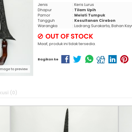
Jenis
: Keris Lurus
Dhapur
:
Tilam Upih
Pamor
:
Melati Tumpuk
Tangguh
:
Kesultanan Cirebon
Warangka
: Ladrang Surakarta, Bahan Kay
OUT OF STOCK
Maaf, produk ini tidak tersedia.
Bagikan ke
 image to preview
kusi (0)