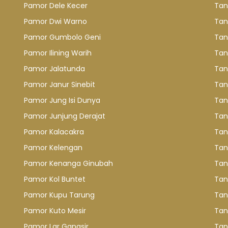
Pamor Dele Kecer
Tan
Pamor Dwi Warno
Tan
Pamor Gumbolo Geni
Tan
Pamor Ilining Warih
Tan
Pamor Jalatunda
Tan
Pamor Janur Sinebit
Tan
Pamor Jung Isi Dunya
Tan
Pamor Junjung Derajat
Tan
Pamor Kalacakra
Tan
Pamor Kelengan
Tan
Pamor Kenanga Ginubah
Tan
Pamor Kol Buntet
Tan
Pamor Kupu Tarung
Tan
Pamor Kuto Mesir
Tan
Pamor Lar Gangsir
Tan