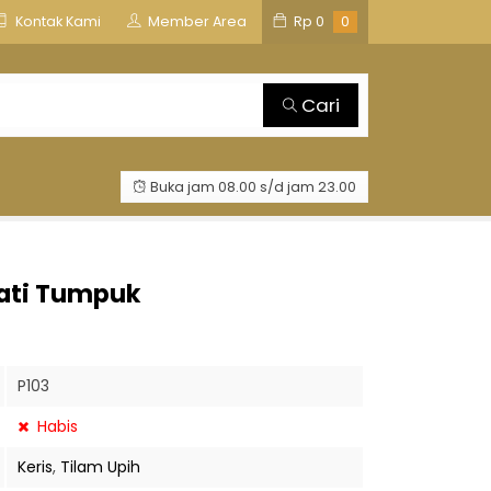
is
TOSAN AJI GROUP
Kontak Kami
Member Area
Rp
0
0
Cari
Buka jam 08.00 s/d jam 23.00
lati Tumpuk
P103
Habis
Keris
,
Tilam Upih