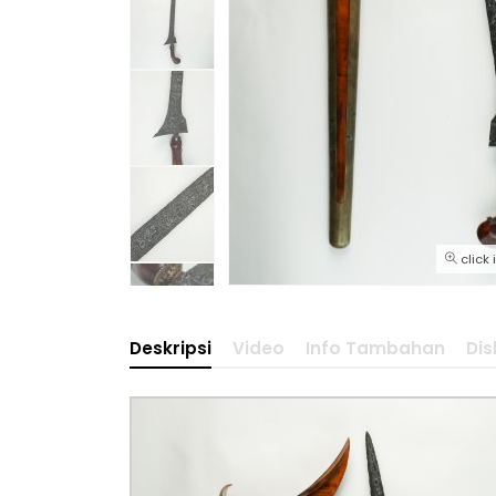
click
Deskripsi
Video
Info Tambahan
Dis