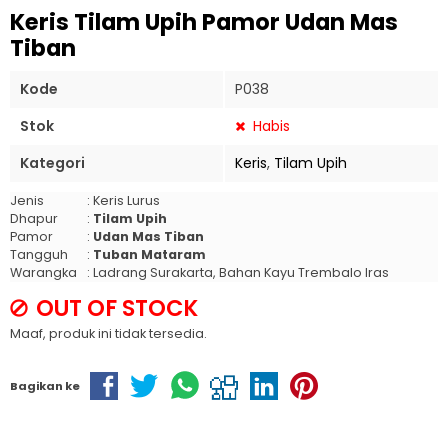
Keris Tilam Upih Pamor Udan Mas
Tiban
Kode
P038
Stok
Habis
Kategori
Keris
,
Tilam Upih
Jenis
: Keris Lurus
Dhapur
:
Tilam Upih
Pamor
:
Udan Mas Tiban
Tangguh
:
Tuban Mataram
Warangka
: Ladrang Surakarta, Bahan Kayu Trembalo Iras
OUT OF STOCK
Maaf, produk ini tidak tersedia.
Bagikan ke