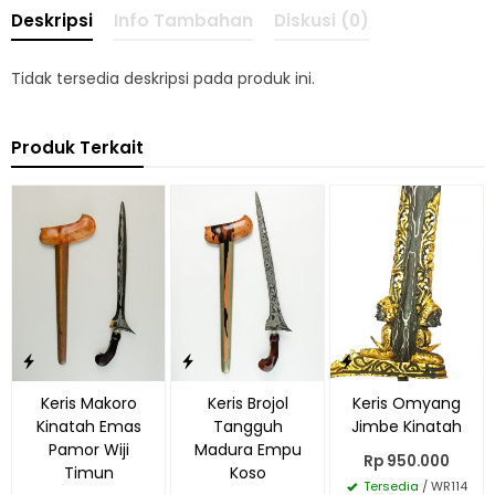
Deskripsi
Info Tambahan
Diskusi (0)
Tidak tersedia deskripsi pada produk ini.
Produk Terkait
Keris Makoro
Keris Brojol
Keris Omyang
Kinatah Emas
Tangguh
Jimbe Kinatah
Pamor Wiji
Madura Empu
Rp 950.000
Timun
Koso
Tersedia
/ WR114