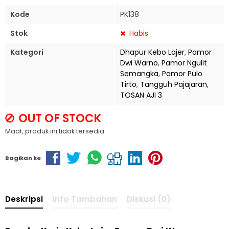
Kode
PK138
Stok
Habis
Kategori
Dhapur Kebo Lajer
,
Pamor
Dwi Warno
,
Pamor Ngulit
Semangka
,
Pamor Pulo
Tirto
,
Tangguh Pajajaran
,
TOSAN AJI 3
OUT OF STOCK
Maaf, produk ini tidak tersedia.
Bagikan ke
Deskripsi
Info Tambahan
Diskusi (0)