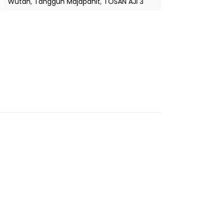
Wutah
,
Tangguh Majapahit
,
TOSAN AJI 3