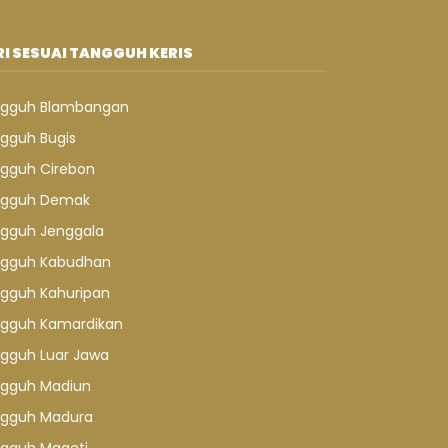
I SESUAI TANGGUH KERIS
gguh Blambangan
gguh Bugis
gguh Cirebon
gguh Demak
gguh Jenggala
gguh Kabudhan
gguh Kahuripan
gguh Kamardikan
gguh Luar Jawa
gguh Madiun
gguh Madura