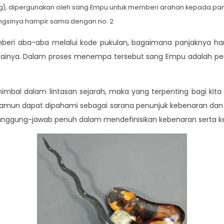
5 kg), dipergunakan oleh sang Empu untuk memberi arahan kepada pan
fungsinya hampir sama dengan no. 2
beri aba-aba melalui kode pukulan, bagaimana panjaknya h
inya. Dalam proses menempa tersebut sang Empu adalah penu
animbal dalam lintasan sejarah, maka yang terpenting bagi kit
amun dapat dipahami sebagai sarana penunjuk kebenaran dan ke
 tanggung-jawab penuh dalam mendefinisikan kebenaran serta ke