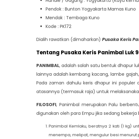
Handle / Gagang : Yogyakarta (Kayu Kemu
Pendok : Bunton Yogyakarta Mamas Kuno
Mendak : Tembaga Kuno
Kode : PK172
Dialih rawatkan (dimaharkan)
Pusaka Keris P
Tentang Pusaka Keris Panimbal Luk 9
PANIMBAL
, adalah salah satu bentuk dhapur 
lainnya adalah kembang kacang, lambe gajah, t
Pada zaman dahulu keris dhapur ini populer
atasannya (termasuk raja) untuk melaksanaka
FILOSOFI
, Panimbal merupakan Palu berbentu
digunakan oleh para Empu jika sedang bekerja b
Panimbal Kemlaku, beratnya 2 kati (1 kg) 
menempa, melipat, mengulur besi menurut 