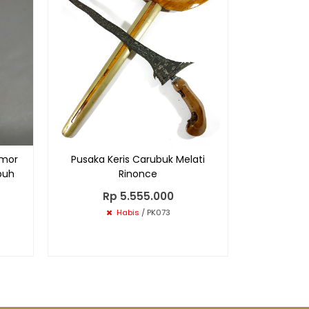
Rp
amor
Pusaka Keris Carubuk Melati
puh
Rinonce
Rp 5.555.000
Habis
/ PK073