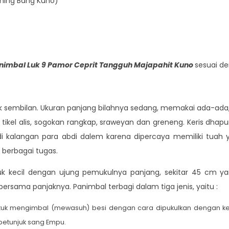
ning Bang Kuno)
animbal Luk 9 Pamor Ceprit Tangguh Majapahit Kuno
sesuai de
luk sembilan. Ukuran panjang bilahnya sedang, memakai ada-ada
ikel alis, sogokan rangkap, sraweyan dan greneng. Keris dhapu
 di kalangan para abdi dalem karena dipercaya memiliki tuah
 berbagai tugas.
k kecil dengan ujung pemukulnya panjang, sekitar 45 cm ya
ersama panjaknya. Panimbal terbagi dalam tiga jenis, yaitu :
untuk mengimbal (mewasuh) besi dengan cara dipukulkan dengan ker
petunjuk sang Empu.