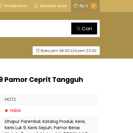
is
TOSAN AJI GROUP
Kontak Kami
Member Area
Rp
0
0
Cari
Buka jam 08.00 s/d jam 23.00
 9 Pamor Ceprit Tangguh
PK172
Habis
Dhapur Panimbal
,
Katalog Produk
,
Keris
,
Keris Luk 9
,
Keris Sepuh
,
Pamor Beras