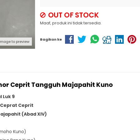
OUT OF STOCK
Maaf, produk ini tidak tersedia.
Bagikan ke
 image to preview
mor Ceprit Tangguh Majapahit Kuno
 Luk 9
Ceprat Ceprit
ajapahit (Abad XIV)
imoho Kuno)