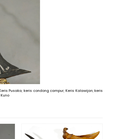
Keris Pusaka
,
keris condong campur
,
Keris Kalawijan
,
keris
 Kuno
Keris Sengk
Pak