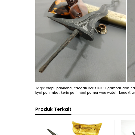
Tags:
empu panimbal
,
faedah keris luk 9
,
gambar dan nam
kyai panimbal
,
keris panimbal pamor wos wutah
,
kesaktia
Produk Terkait