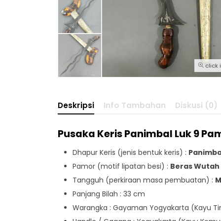
click
Deskripsi
Info Tambahan
Diskusi (0)
Pusaka Keris Panimbal Luk 9 Pa
Dhapur Keris (jenis bentuk keris) :
Panimbal
Pamor (motif lipatan besi) :
Beras Wutah 
Tangguh (perkiraan masa pembuatan) :
M
Panjang Bilah : 33 cm
Warangka : Gayaman Yogyakarta (Kayu T