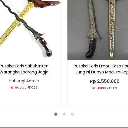
Pusaka Keris Sabuk Inten
Pusaka Keris Empu Koso P
Warangka Ladrang Jogja
Jung Isi Dunyo Madura Se
Hubungi Admin
Rp 2.550.000
Habis
/ PK022
Habis
/ PK171