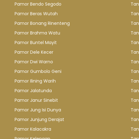
Pamor Bendo Segodo
Tan
Pamor Beras Wutah
Tan
Pamor Bonang Rinenteng
Tan
Pamor Brahma Watu
Tan
Pamor Buntel Mayit
Tan
Pamor Dele Kecer
Tan
Pamor Dwi Warno
Tan
Pamor Gumbolo Geni
Tan
Pamor Ilining Warih
Tan
Pamor Jalatunda
Tan
Pamor Janur Sinebit
Tan
Pamor Jung Isi Dunya
Tan
Pamor Junjung Derajat
Tan
Pamor Kalacakra
Tan
Pamor Kelengan
Tan