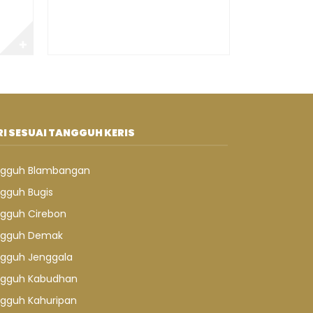
✚
I SESUAI TANGGUH KERIS
gguh Blambangan
gguh Bugis
gguh Cirebon
gguh Demak
gguh Jenggala
gguh Kabudhan
gguh Kahuripan