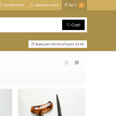
is
TOSAN AJI GROUP
Kontak Kami
Member Area
Rp
0
0
Cari
Buka jam 08.00 s/d jam 23.00