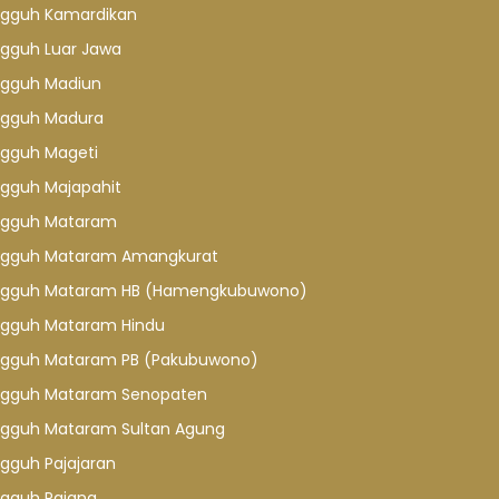
gguh Kamardikan
gguh Luar Jawa
gguh Madiun
gguh Madura
gguh Mageti
gguh Majapahit
gguh Mataram
gguh Mataram Amangkurat
gguh Mataram HB (Hamengkubuwono)
gguh Mataram Hindu
gguh Mataram PB (Pakubuwono)
gguh Mataram Senopaten
gguh Mataram Sultan Agung
gguh Pajajaran
gguh Pajang