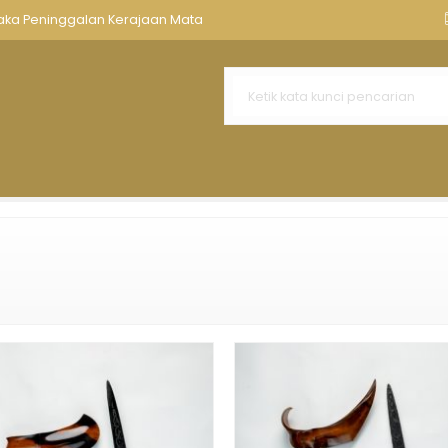
nnya
Aksesoris Keris
Tempat Keris Tombak
Kawruh Ker
saka Peninggalan Kerajaan Mata
uk 7 Tangguh Pengging
nebo Tangguh Tuban Empu Suratma
ahit
r Pedaringan Kebak Kamardikan
Tumpeng Tangguh Madiun Sepuh
ih Sepuh Tangguh Majapahit
ng Isi Dunyo