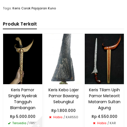
Tags:
Keris Corok Pajajaran Kuno
Produk Terkait
Keris Pamor
Keris Kebo Lajer
Keris Tilam Upih
Singkir Nyekrak
Pamor Bawang
Pamor Meteorit
Tangguh
Sebungkul
Mataram Sultan
Blambangan
Agung
Rp 1.800.000
Rp 5.000.000
Rp 4.550.000
Habis
/ KAR550
Tersedia
/ FR58
Habis
/ KAR
✚