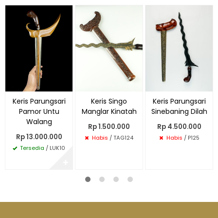
Keris Parungsari
Keris Singo
Keris Parungsari
Pamor Untu
Manglar Kinatah
Sinebaning Dilah
Walang
Rp 1.500.000
Rp 4.500.000
Rp 13.000.000
Habis
/ TAG124
Habis
/ P125
Tersedia
/ LUK10
✚