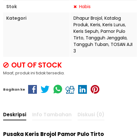
Stok
Habis
Kategori
Dhapur Brojol
,
Katalog
Produk
,
Keris
,
Keris Lurus
,
Keris Sepuh
,
Pamor Pulo
Tirto
,
Tangguh Jenggala
,
Tangguh Tuban
,
TOSAN AJI
3
OUT OF STOCK
Maaf, produk ini tidak tersedia.
Bagikan ke
Deskripsi
Info Tambahan
Diskusi (0)
Pusaka Keris Brojol Pamor Pulo Tirto