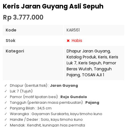
Keris Jaran Guyang Asli Sepuh
Rp 3.777.000
Kode
KAR561
Stok
Habis
Kategori
Dhapur Jaran Guyang
,
Katalog Produk
,
Keris
,
Keris
Luk 7
,
Keris Sepuh
,
Pamor
Beras Wutah
,
Tangguh
Pajang
,
TOSAN AJI 1
Dhapur (bentuk fisik) :
Jaran Guyang
Luk: 7 (Tujuh)
Pamor (motif lipatan besi) :
Rojo Gundolo
Tangguh (perkiraan masa pembuatan) :
Pajang
Panjang Bilah : 34,5 cm
Warangka : Gayaman Surakarta, kayu timoho kuno
Handle / Deder : Solo, kayu timoho kuno
Mendak : Kendhit, kuningan hias permata