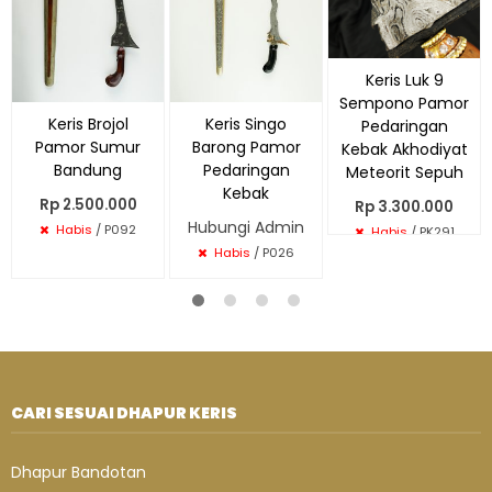
Keris Luk 9
Sempono Pamor
Keris Brojol
Keris Singo
Pedaringan
Pamor Sumur
Barong Pamor
Kebak Akhodiyat
Bandung
Pedaringan
Meteorit Sepuh
Kebak
Rp 2.500.000
Rp 3.300.000
Hubungi Admin
Habis
/ P092
Habis
/ PK291
Habis
/ P026
CARI SESUAI DHAPUR KERIS
Dhapur Bandotan