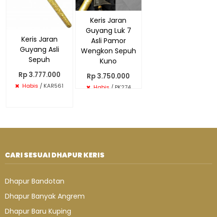
Keris Jaran
Guyang Luk 7
Keris Jaran
Asli Pamor
Guyang Asli
Wengkon Sepuh
Sepuh
Kuno
Rp 3.777.000
Rp 3.750.000
Habis
/ KAR561
Habis
/ PK274
CARI SESUAI DHAPUR KERIS
Dhapur Bandotan
Dhapur Banyak Angrem
Dhapur Baru Kuping