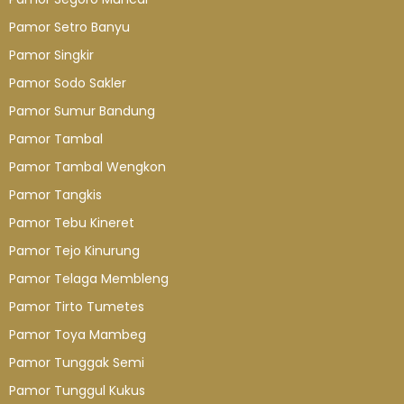
Pamor Setro Banyu
Pamor Singkir
Pamor Sodo Sakler
Pamor Sumur Bandung
Pamor Tambal
Pamor Tambal Wengkon
Pamor Tangkis
Pamor Tebu Kineret
Pamor Tejo Kinurung
Pamor Telaga Membleng
Pamor Tirto Tumetes
Pamor Toya Mambeg
Pamor Tunggak Semi
Pamor Tunggul Kukus