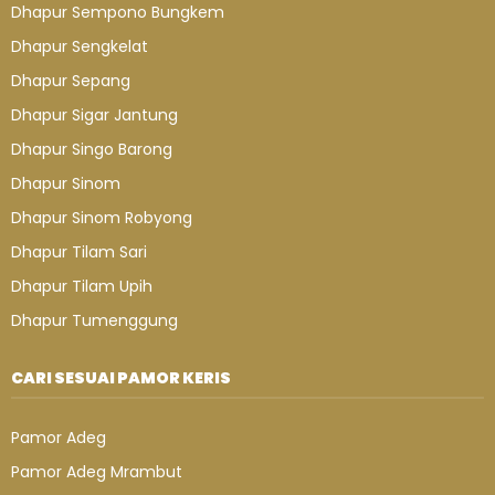
Dhapur Sempono Bungkem
Dhapur Sengkelat
Dhapur Sepang
Dhapur Sigar Jantung
Dhapur Singo Barong
Dhapur Sinom
Dhapur Sinom Robyong
Dhapur Tilam Sari
Dhapur Tilam Upih
Dhapur Tumenggung
CARI SESUAI PAMOR KERIS
Pamor Adeg
Pamor Adeg Mrambut