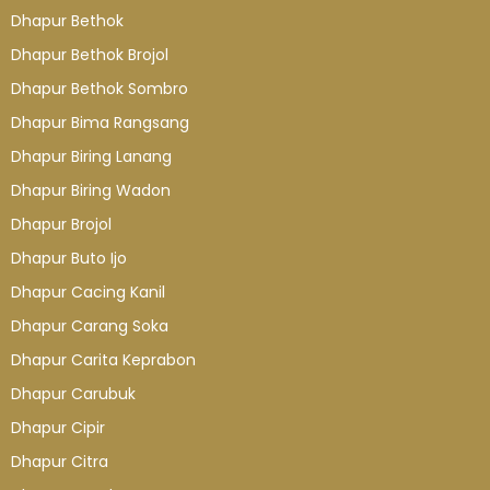
Dhapur Bethok
Dhapur Bethok Brojol
Dhapur Bethok Sombro
Dhapur Bima Rangsang
Dhapur Biring Lanang
Dhapur Biring Wadon
Dhapur Brojol
Dhapur Buto Ijo
Dhapur Cacing Kanil
Dhapur Carang Soka
Dhapur Carita Keprabon
Dhapur Carubuk
Dhapur Cipir
Dhapur Citra