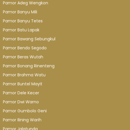
Pamor Adeg Wengkon
Pamor Banyu Mili
Pamor Banyu Tetes
Pamor Batu Lapak
Pamor Bawang Sebungkul
Pamor Bendo Segodo
Pamor Beras Wutah
Pamor Bonang Rinenteng
Pamor Brahma Watu
Pamor Buntel Mayit
Pamor Dele Kecer
Pamor Dwi Warno
Pamor Gumbolo Geni
Pamor Ilining Warih
Pamor Jalatunda