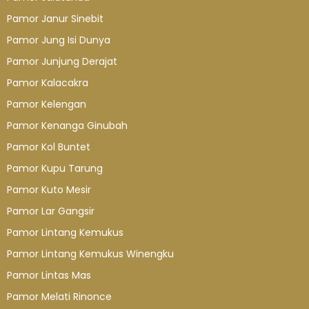
Pamor Janur Sinebit
Pamor Jung Isi Dunya
Pamor Junjung Derajat
Pamor Kalacakra
Pamor Kelengan
Pamor Kenanga Ginubah
Pamor Kol Buntet
Pamor Kupu Tarung
Pamor Kuto Mesir
Pamor Lar Gangsir
Pamor Lintang Kemukus
Pamor Lintang Kemukus Winengku
Pamor Lintas Mas
Pamor Melati Rinonce