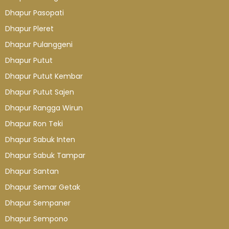
Dhapur Pasopati
Dhapur Pleret
Dhapur Pulanggeni
Dhapur Putut
Dhapur Putut Kembar
Dhapur Putut Sajen
Dhapur Rangga Wirun
Dhapur Ron Teki
Dhapur Sabuk Inten
Dhapur Sabuk Tampar
Dhapur Santan
Dhapur Semar Getak
Dhapur Sempaner
Dhapur Sempono