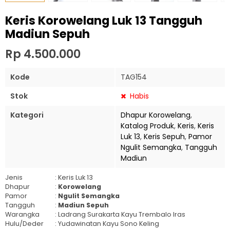
Keris Korowelang Luk 13 Tangguh
Madiun Sepuh
Rp 4.500.000
Kode
TAG154
Stok
Habis
Kategori
Dhapur Korowelang
,
Katalog Produk
,
Keris
,
Keris
Luk 13
,
Keris Sepuh
,
Pamor
Ngulit Semangka
,
Tangguh
Madiun
Jenis
: Keris Luk 13
Dhapur
:
Korowelang
Pamor
:
Ngulit Semangka
Tangguh
:
Madiun Sepuh
Warangka
: Ladrang Surakarta Kayu Trembalo Iras
Hulu/Deder
: Yudawinatan Kayu Sono Keling