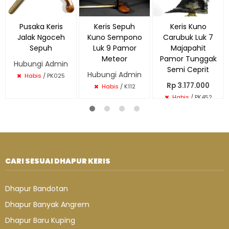
Pusaka Keris
Keris Sepuh
Keris Kuno
Jalak Ngoceh
Kuno Sempono
Carubuk Luk 7
Sepuh
Luk 9 Pamor
Majapahit
Meteor
Pamor Tunggak
Hubungi Admin
Semi Ceprit
Hubungi Admin
Habis
/ PK025
Rp 3.177.000
Habis
/ K112
Habis
/ PK452
CARI SESUAI DHAPUR KERIS
Dhapur Bandotan
Dhapur Banyak Angrem
Dhapur Baru Kuping