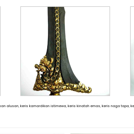
ikan alusan
,
keris kamardikan istimewa
,
keris kinatah emas
,
keris naga tapa
,
ke