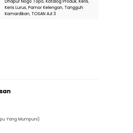
Dhapur Nogo Topo
,
Katalog Produk
,
Keris
,
Keris Lurus
,
Pamor Kelengan
,
Tangguh
Kamardikan
,
TOSAN AJI 3
usan
Empu Yang Mumpuni)