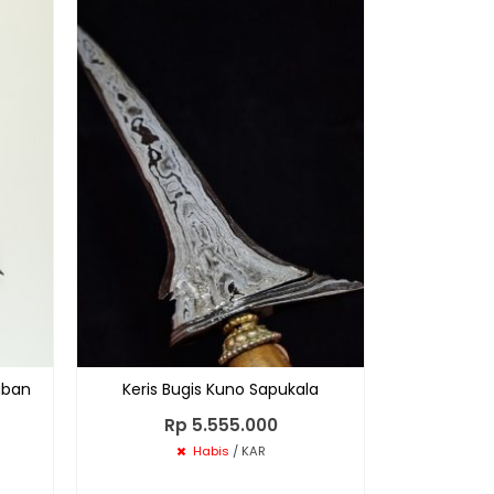
Dimaharkan
Betok Kun
Hu
uban
Keris Bugis Kuno Sapukala
Rp 5.555.000
Habis
/ KAR