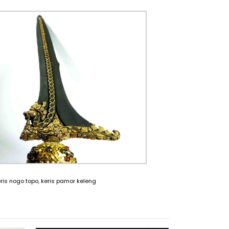
ris nogo topo
,
keris pamor keleng