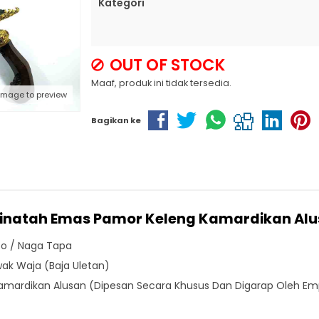
Kategori
OUT OF STOCK
Maaf, produk ini tidak tersedia.
 image to preview
Bagikan ke
Kinatah Emas Pamor Keleng Kamardikan Al
opo / Naga Tapa
wak Waja (Baja Uletan)
amardikan Alusan (Dipesan Secara Khusus Dan Digarap Oleh 