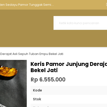
nnya
Aksesoris Keris
Tempat Keris Tombak
Kawruh Ker
nten Sedayu Pamor Tunggak Semi....
Pajajaran....
an Keris Ukir Naga Kembar....
i Sepuh....
nutup Warangka Keris Bunton Su....
Dhapur Laler Mengeng Tangguh M....
Derajat Asli Sepuh Tuban Empu Bekel Jati
 Gonjo Wilut Combong Sepuh Kun....
Keris Pamor Junjung Deraj
Bekel Jati
 Lanang Pamor Sanak....
Rp 6.555.000
Kode
Stok