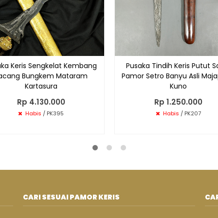
ka Keris Sengkelat Kembang
Pusaka Tindih Keris Putut S
acang Bungkem Mataram
Pamor Setro Banyu Asli Maja
Kartasura
Kuno
Rp 4.130.000
Rp 1.250.000
Habis
/ PK395
Habis
/ PK207
CARI SESUAI PAMOR KERIS
CAR