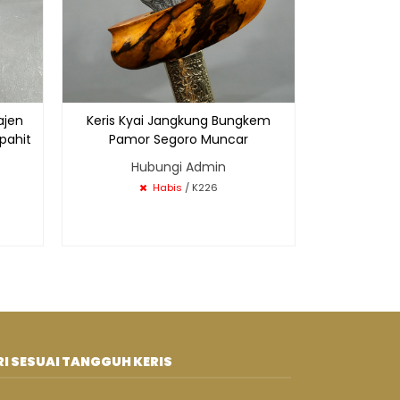
ajen
Keris Kyai Jangkung Bungkem
pahit
Pamor Segoro Muncar
Hubungi Admin
Habis
/ K226
I SESUAI TANGGUH KERIS