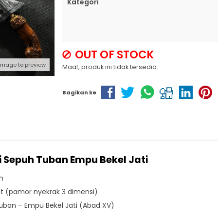
Kategori
OUT OF STOCK
 image to preview
Maaf, produk ini tidak tersedia.
Bagikan ke
i Sepuh Tuban Empu Bekel Jati
ih
jat (pamor nyekrak 3 dimensi)
ban – Empu Bekel Jati (Abad XV)