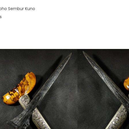
moho Sembur Kuno
s