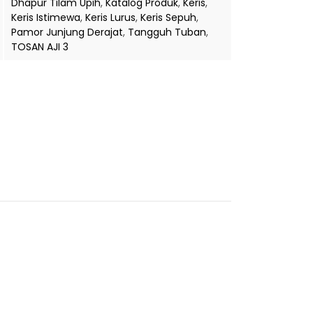
Dhapur Tilam Upih
,
Katalog Produk
,
Keris
,
Keris Istimewa
,
Keris Lurus
,
Keris Sepuh
,
Pamor Junjung Derajat
,
Tangguh Tuban
,
TOSAN AJI 3