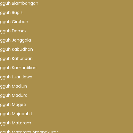
gguh Blambangan
gguh Bugis
gguh Cirebon
gguh Demak
gguh Jenggala
gguh Kabudhan
gguh Kahuripan
gguh Kamardikan
gguh Luar Jawa
gguh Madiun
gguh Madura
gguh Mageti
gguh Majapahit
gguh Mataram
gguh Mataram Amangkurat