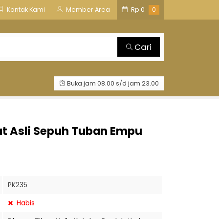
is
TOSAN AJI GROUP
Kontak Kami
Member Area
Rp
0
0
Cari
Buka jam 08.00 s/d jam 23.00
at Asli Sepuh Tuban Empu
PK235
Habis