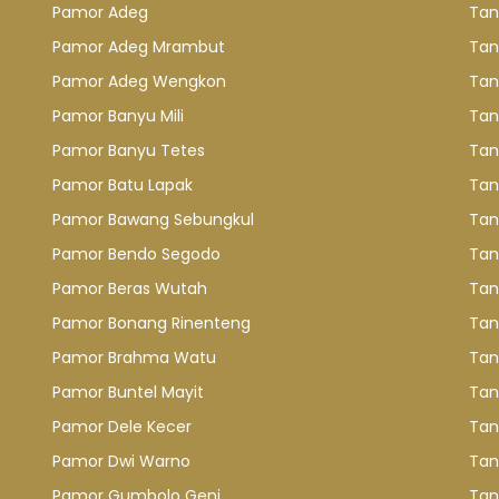
Pamor Adeg
Tan
Pamor Adeg Mrambut
Tan
Pamor Adeg Wengkon
Tan
Pamor Banyu Mili
Tan
Pamor Banyu Tetes
Tan
Pamor Batu Lapak
Tan
Pamor Bawang Sebungkul
Tan
Pamor Bendo Segodo
Tan
Pamor Beras Wutah
Tan
Pamor Bonang Rinenteng
Tan
Pamor Brahma Watu
Tan
Pamor Buntel Mayit
Tan
Pamor Dele Kecer
Tan
Pamor Dwi Warno
Tan
Pamor Gumbolo Geni
Tan