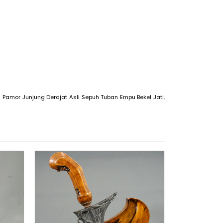
s Pamor Junjung Derajat Asli Sepuh Tuban Empu Bekel Jati
,
Keris S
Peninggal
S
Rp