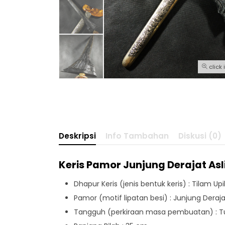
click
Deskripsi
Info Tambahan
Diskusi (0)
Keris Pamor Junjung Derajat Asl
Dhapur Keris (jenis bentuk keris) : Tilam Up
Pamor (motif lipatan besi) : Junjung Dera
Tangguh (perkiraan masa pembuatan) : Tu