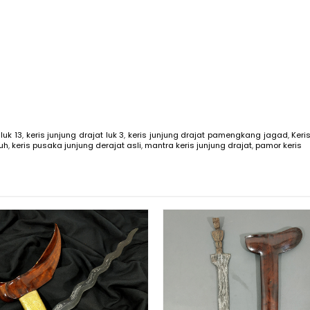
luk 13
,
keris junjung drajat luk 3
,
keris junjung drajat pamengkang jagad
,
Keri
puh
,
keris pusaka junjung derajat asli
,
mantra keris junjung drajat
,
pamor keris