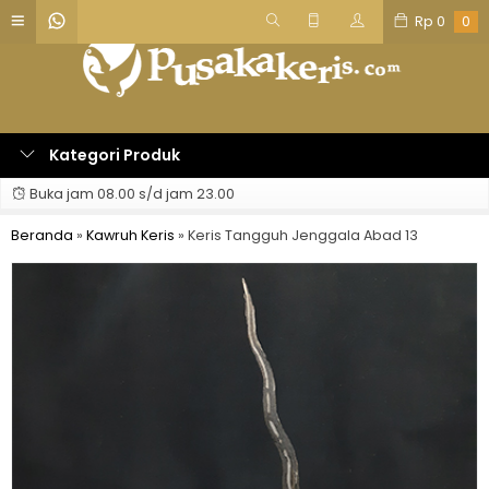
Rp
0
0
Kategori Produk
Buka jam 08.00 s/d jam 23.00
Beranda
»
Kawruh Keris
»
Keris Tangguh Jenggala Abad 13