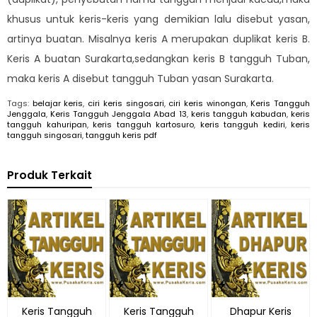
khusus untuk keris-keris yang demikian lalu disebut yasan,
artinya buatan. Misalnya keris A merupakan duplikat keris B.
Keris A buatan Surakarta,sedangkan keris B tangguh Tuban,
maka keris A disebut tangguh Tuban yasan Surakarta.
Tags:
belajar keris
,
ciri keris singosari
,
ciri keris winongan
,
Keris Tangguh
Jenggala
,
Keris Tangguh Jenggala Abad 13
,
keris tangguh kabudan
,
keris
tangguh kahuripan
,
keris tangguh kartosuro
,
keris tangguh kediri
,
keris
tangguh singosari
,
tangguh keris pdf
Produk Terkait
Keris Tangguh
Keris Tangguh
Dhapur Keris