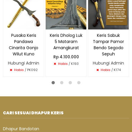
Pusaka Keris
Keris Dholog Luk
Keris Sabuk
Pandawa
5 Mataram
Tampar Pamor
Cinarita Gonjo
Amangkurat
Bendo Segodo
Wilut Kuno
Sepuh
Rp 4.100.000
Hubungi Admin
Hubungi Admin
Habis
/ K193
Habis
/ PK092
Habis
/ K174
CARI SESUAI DHAPUR KERIS
Dhapur Bandotan