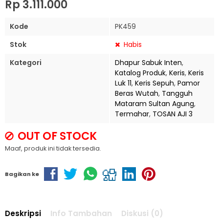
Rp 3.111.000
Kode
PK459
Stok
Habis
Kategori
Dhapur Sabuk Inten
,
Katalog Produk
,
Keris
,
Keris
Luk 11
,
Keris Sepuh
,
Pamor
Beras Wutah
,
Tangguh
Mataram Sultan Agung
,
Termahar
,
TOSAN AJI 3
OUT OF STOCK
Maaf, produk ini tidak tersedia.
Bagikan ke
Deskripsi
Info Tambahan
Diskusi (0)