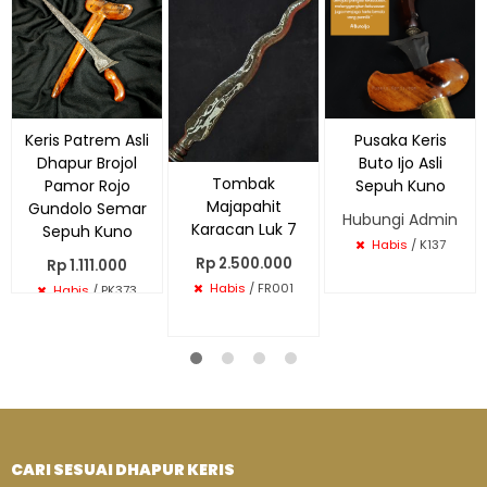
Keris Patrem Asli
Pusaka Keris
Dhapur Brojol
Buto Ijo Asli
Tombak
Pamor Rojo
Sepuh Kuno
Majapahit
Gundolo Semar
Hubungi Admin
Karacan Luk 7
Sepuh Kuno
Habis
/ K137
Rp 2.500.000
Rp 1.111.000
Habis
/ FR001
Habis
/ PK373
CARI SESUAI DHAPUR KERIS