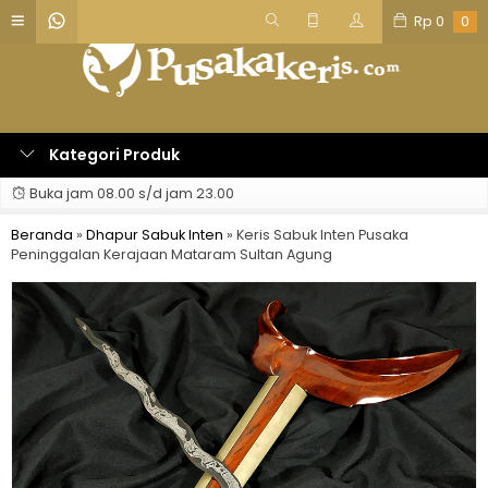
Rp
0
0
Kategori Produk
Buka jam 08.00 s/d jam 23.00
Beranda
»
Dhapur Sabuk Inten
»
Keris Sabuk Inten Pusaka
Peninggalan Kerajaan Mataram Sultan Agung