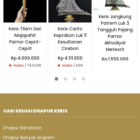
Keris Jangkung
Patrem Luk 3
Keris Tilam Sari
Keris Carito
Tangguh Pajang
Majapahit
Keprabon Luk 11
Pamor
Pamor Ceprit-
Kesultanan
Akhodiyat
Ceprit
Cirebon
Meteorit
Rp 4.000.000
Rp 4.111.000
Rp 1.555.000
Habis
/ TAG249
Habis
/ KAR
Habis
/ PK420
CARI SESUAI DHAPUR KERIS
Dhapur Bandotan
Dhapur Banyak Angrem