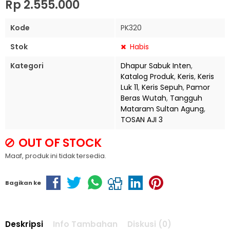
Rp 2.555.000
Kode
PK320
Stok
Habis
Kategori
Dhapur Sabuk Inten
,
Katalog Produk
,
Keris
,
Keris
Luk 11
,
Keris Sepuh
,
Pamor
Beras Wutah
,
Tangguh
Mataram Sultan Agung
,
TOSAN AJI 3
OUT OF STOCK
Maaf, produk ini tidak tersedia.
Bagikan ke
Deskripsi
Info Tambahan
Diskusi (0)