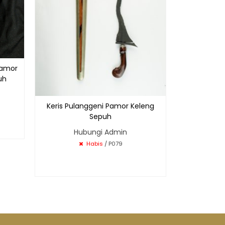
Pamor
uh
Keris Pulanggeni Pamor Keleng
Sepuh
Hubungi Admin
Habis
/ P079