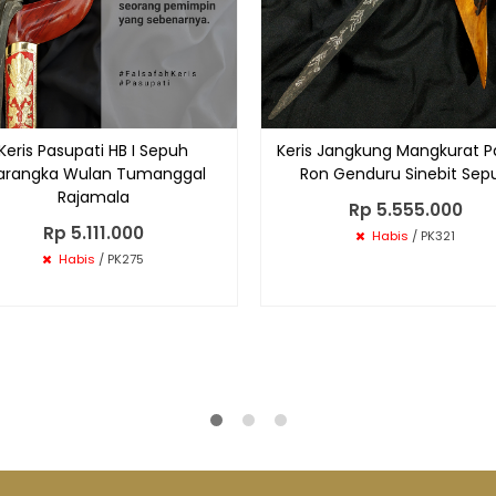
Keris Pasupati HB I Sepuh
Keris Jangkung Mangkurat 
rangka Wulan Tumanggal
Ron Genduru Sinebit Sep
Rajamala
Rp 5.555.000
Rp 5.111.000
Habis
/ PK321
Habis
/ PK275