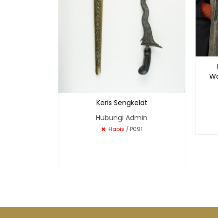
Wa
Keris Sengkelat
Hubungi Admin
Habis
/ P091