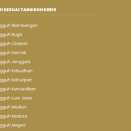
I SESUAI TANGGUH KERIS
gguh Blambangan
gguh Bugis
gguh Cirebon
gguh Demak
gguh Jenggala
gguh Kabudhan
gguh Kahuripan
gguh Kamardikan
gguh Luar Jawa
gguh Madiun
gguh Madura
gguh Mageti