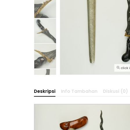
click
Deskripsi
Info Tambahan
Diskusi (0)