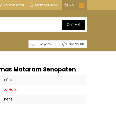
is
TOSAN AJI GROUP
Kontak Kami
Member Area
Rp
0
0
Cari
Buka jam 08.00 s/d jam 23.00
 Emas Mataram Senopaten
P014
Habis
Keris