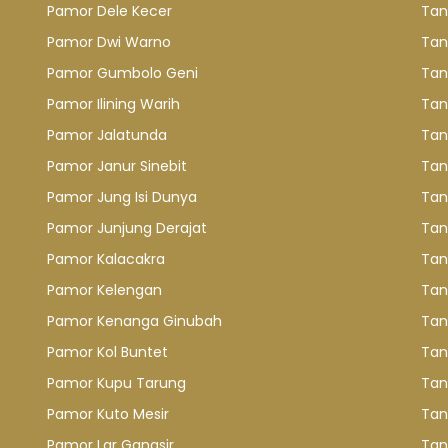
Pamor Dele Kecer
Tan
Pamor Dwi Warno
Tan
Pamor Gumbolo Geni
Tan
Pamor Ilining Warih
Tan
Pamor Jalatunda
Tan
Pamor Janur Sinebit
Tan
Pamor Jung Isi Dunya
Tan
Pamor Junjung Derajat
Tan
Pamor Kalacakra
Tan
Pamor Kelengan
Tan
Pamor Kenanga Ginubah
Tan
Pamor Kol Buntet
Tan
Pamor Kupu Tarung
Tan
Pamor Kuto Mesir
Tan
Pamor Lar Gangsir
Tan