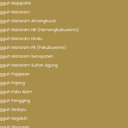
gguh Majapahit
gguh Mataram
gguh Mataram Amangkurat
gguh Mataram HB (Hamengkubuwono)
gguh Mataram Hindu
gguh Mataram PB (Pakubuwono)
gguh Mataram Senopaten
gguh Mataram Sultan Agung
gguh Pajajaran
gguh Pajang
gguh Paku Alam
gguh Pengging
gguh Sedayu
gguh Segaluh
gguh Singosari