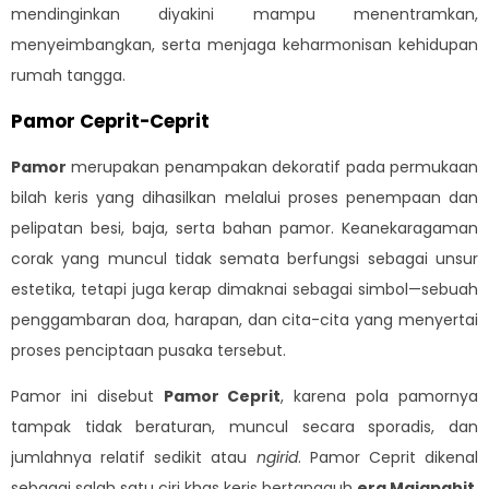
mendinginkan diyakini mampu menentramkan,
menyeimbangkan, serta menjaga keharmonisan kehidupan
rumah tangga.
Pamor Ceprit-Ceprit
Pamor
merupakan penampakan dekoratif pada permukaan
bilah keris yang dihasilkan melalui proses penempaan dan
pelipatan besi, baja, serta bahan pamor. Keanekaragaman
corak yang muncul tidak semata berfungsi sebagai unsur
estetika, tetapi juga kerap dimaknai sebagai simbol—sebuah
penggambaran doa, harapan, dan cita-cita yang menyertai
proses penciptaan pusaka tersebut.
Pamor ini disebut
Pamor Ceprit
, karena pola pamornya
tampak tidak beraturan, muncul secara sporadis, dan
jumlahnya relatif sedikit atau
ngirid
. Pamor Ceprit dikenal
sebagai salah satu ciri khas keris bertangguh
era Majapahit
,