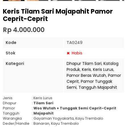
Keris Tilam Sari Majapahit Pamor
Ceprit-Ceprit
Rp 4.000.000
Kode
TAG249
Stok
Habis
Kategori
Dhapur Tilam Sari
,
Katalog
Produk
,
Keris
,
Keris Lurus
,
Pamor Beras Wutah
,
Pamor
Ceprit
,
Pamor Tunggak
Semi
,
Tangguh Majapahit
Jenis
: Keris Lurus
Dhapur
:
Tilam Sari
Pamor
:
Wos Wutah + Tunggak Semi Ceprit-Ceprit
Tangguh
:
Majapahit
Warangka
: Gayaman Yogyakarta, Kayu Trembalo
Deder/Handle
: Banaran, Kayu Trembalo