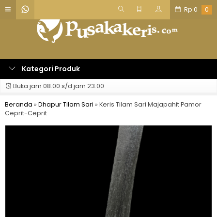
Rp
0
0
Kategori Produk
Buka jam 08.00 s/d jam 23.00
Beranda
»
Dhapur Tilam Sari
»
Keris Tilam Sari Majapahit Pamor
Ceprit-Ceprit