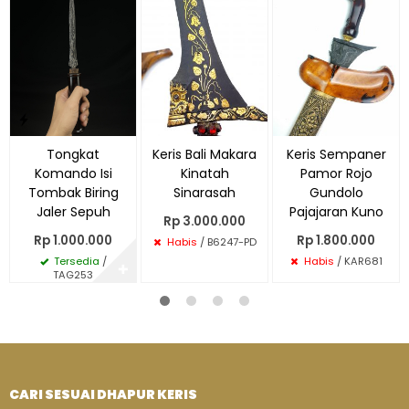
Tongkat
Keris Bali Makara
Keris Sempaner
Komando Isi
Kinatah
Pamor Rojo
Tombak Biring
Sinarasah
Gundolo
Jaler Sepuh
Pajajaran Kuno
Rp 3.000.000
Rp 1.000.000
Rp 1.800.000
Habis
/ B6247-PD
Tersedia
/
Habis
/ KAR681
✚
TAG253
CARI SESUAI DHAPUR KERIS