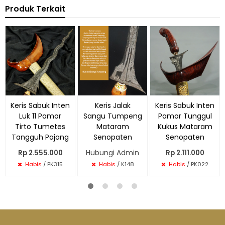
Produk Terkait
Keris Sabuk Inten
Keris Jalak
Keris Sabuk Inten
Luk 11 Pamor
Sangu Tumpeng
Pamor Tunggul
Tirto Tumetes
Mataram
Kukus Mataram
Tangguh Pajang
Senopaten
Senopaten
Hubungi Admin
Rp 2.555.000
Rp 2.111.000
Habis
/ PK315
Habis
/ K148
Habis
/ PK022