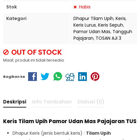
Stok
Habis
Kategori
Dhapur Tilam Upih
,
Keris
,
Keris Lurus
,
Keris Sepuh
,
Pamor Udan Mas
,
Tangguh
Pajajaran
,
TOSAN AJI 3
OUT OF STOCK
Maaf, produk ini tidak tersedia.
Bagikan ke
Deskripsi
Info Tambahan
Diskusi (0)
Keris Tilam Upih Pamor Udan Mas Pajajaran TUS
Dhapur Keris (jenis bentuk keris) :
Tilam Upih