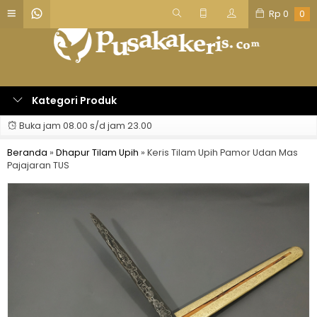
Rp
0
0
Kategori Produk
Buka jam 08.00 s/d jam 23.00
Beranda
»
Dhapur Tilam Upih
»
Keris Tilam Upih Pamor Udan Mas
Pajajaran TUS