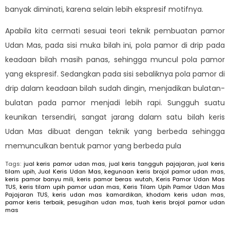
banyak diminati, karena selain lebih ekspresif motifnya.
Apabila kita cermati sesuai teori teknik pembuatan pamor
Udan Mas, pada sisi muka bilah ini, pola pamor di drip pada
keadaan bilah masih panas, sehingga muncul pola pamor
yang ekspresif. Sedangkan pada sisi sebaliknya pola pamor di
drip dalam keadaan bilah sudah dingin, menjadikan bulatan-
bulatan pada pamor menjadi lebih rapi. Sungguh suatu
keunikan tersendiri, sangat jarang dalam satu bilah keris
Udan Mas dibuat dengan teknik yang berbeda sehingga
memunculkan bentuk pamor yang berbeda pula
Tags:
jual keris pamor udan mas
,
jual keris tangguh pajajaran
,
jual keris
tilam upih
,
Jual Keris Udan Mas
,
kegunaan keris brojol pamor udan mas
,
keris pamor banyu mili
,
keris pamor beras wutah
,
Keris Pamor Udan Mas
TUS
,
keris tilam upih pamor udan mas
,
Keris Tilam Upih Pamor Udan Mas
Pajajaran TUS
,
keris udan mas kamardikan
,
khodam keris udan mas
,
pamor keris terbaik
,
pesugihan udan mas
,
tuah keris brojol pamor udan
mas