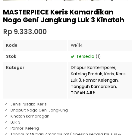
MASTERPIECE Keris Kamardikan
Nogo Geni Jangkung Luk 3 Kinatah
Rp 9.333.000
Kode
WR114
Stok
Tersedia
(1)
Kategori
Dhapur Kontemporer
,
Katalog Produk
,
Keris
,
Keris
Luk 3
,
Pamor Kelengan
,
Tangguh Kamardikan
,
TOSAN AJI 5
Jenis Pusaka: Keris
Dhapur: Nogo Geni Jangkung
Kinatah Kamarogan
Luk: 3
Pamor: Keleng
Tangguh: Mutrani Amangkurat (Dipesan secara khusus &