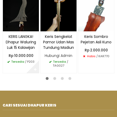
KERIS LANGKA!
Keris Sengkelat
Keris Sombro
Dhapur Waluring
Pamor Udan Mas
Pejetan Asli Kuno
Luk 15 Kalawijan
Tundung Madiun
Rp 2.000.000
Hubungi Admin
Rp 10.000.000
Habis
/ KAR770
Tersedia
/ P203
Tersedia
/
TAG027
✚
CARI SESUAI DHAPUR KERIS