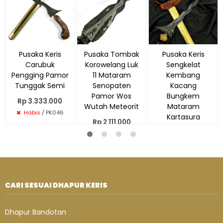
Pusaka Keris
Pusaka Tombak
Pusaka Keris
Carubuk
Korowelang Luk
Sengkelat
Pengging Pamor
11 Mataram
Kembang
Tunggak Semi
Senopaten
Kacang
Pamor Wos
Bungkem
Rp 3.333.000
Wutah Meteorit
Mataram
Habis
/ PK046
Kartasura
Rp 2.111.000
Rp 4.130.000
Habis
/ PK342
Habis
/ PK395
CARI SESUAI DHAPUR KERIS
Dhapur Bandotan