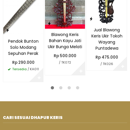
Jual Blawong
Blawong Keris
Keris Ukir Tokoh
Bahan Kayu Jati
Pendok Bunton
Wayang
Ukir Bunga Melati
Solo Modang
Puntadewa
Sepuhan Perak
Rp 500.000
Rp 475.000
Rp 290.000
/ TK072
/ TK026
✚
Tersedia
/ KA011
✚
✚
CARI SESUAI DHAPUR KERIS