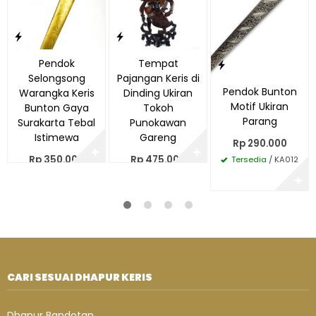
Pendok
Tempat
Selongsong
Pajangan Keris di
Pendok Bunton
Warangka Keris
Dinding Ukiran
Motif Ukiran
Bunton Gaya
Tokoh
Parang
Surakarta Tebal
Punokawan
Istimewa
Gareng
Rp 290.000
✚
✚
Rp 350.000
Rp 475.000
Tersedia
/ KA012
/ PE019
/ TK029
✚
CARI SESUAI DHAPUR KERIS
Dhapur Bandotan