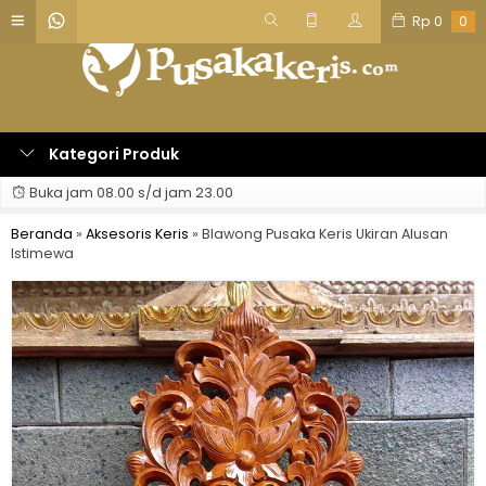
Rp
0
0
Kategori Produk
Buka jam 08.00 s/d jam 23.00
Beranda
»
Aksesoris Keris
»
Blawong Pusaka Keris Ukiran Alusan
Istimewa