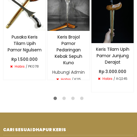
Pusaka Keris
Keris Brojol
Tilam Upih
Pamor
Keris Tilam Upih
Pamor Ngulsem
Pedaringan
Pamor Junjung
Kebak Sepuh
Rp 1.500.000
Derajat
Kuno
Habis
/ PK078
Rp 3.000.000
Hubungi Admin
Habis
/ AQ245
Habis
/ K115
CARI SESUAI DHAPUR KERIS