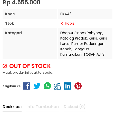
Rp 4.555.000
Kode
PK443
Stok
Habis
Kategori
Dhapur Sinom Robyong
,
Katalog Produk
,
Keris
,
Keris
Lurus
,
Pamor Pedaringan
Kebak
,
Tangguh
Kamardikan
,
TOSAN AJI 3
OUT OF STOCK
Maaf, produk ini tidak tersedia.
Bagikan ke
Deskripsi
Info Tambahan
Diskusi (0)