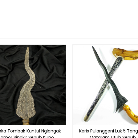
aka Tombak Kuntul Nglangak
Keris Pulanggeni Luk 5 Tan
Pamor Singkir Sepuh Kuno
Mataram Utuh Sepuh