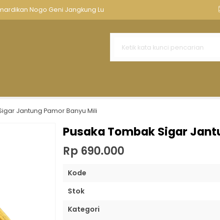
nnya
Aksesoris Keris
Tempat Keris Tombak
Kawruh Ker
amardikan Nogo Geni Jangkung Lu
uk 5 Sepuh
Upih Pamor Sumur Bandung
ng Sedayu Pulanggeni Luk 5 Kele
angguh Demak Sepuh
puh Pamor Segoro Muncar Ngawat
igar Jantung Pamor Banyu Mili
ajaran Kuno
Pusaka Tombak Sigar Jant
mor Jung Isi Dunyo Tangguh HB
Rp 690.000
Kode
Stok
Kategori