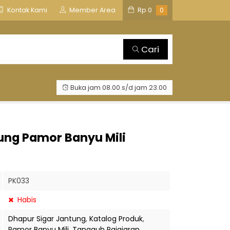
is
TOSAN AJI GROUP
Kontak Kami
Member Area
Rp
0
0
Cari
Buka jam 08.00 s/d jam 23.00
ung Pamor Banyu Mili
PK033
Habis
Dhapur Sigar Jantung
,
Katalog Produk
,
Pamor Banyu Mili
,
Tangguh Pajajaran
,