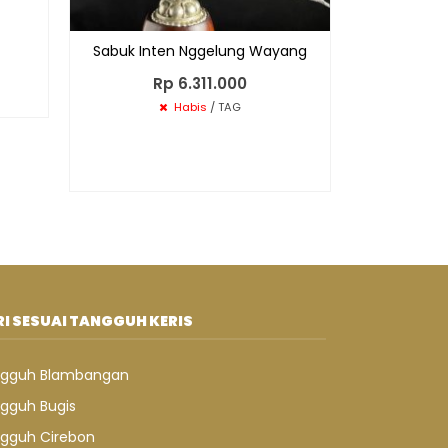
Sabuk Inten Nggelung Wayang
Rp 6.311.000
Habis
/ TAG
I SESUAI TANGGUH KERIS
gguh Blambangan
gguh Bugis
gguh Cirebon