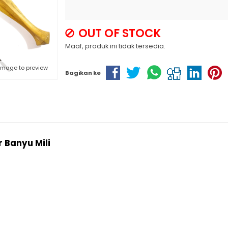
OUT OF STOCK
Maaf, produk ini tidak tersedia.
 image to preview
Bagikan ke
 Banyu Mili