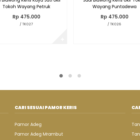
Tokoh Wayang Petruk
Wayang Puntadewa
Rp 475.000
Rp 475.000
/ TK027
/ TK026
✚
CARI SESUAI PAMOR KERIS
CAR
Pamor Adeg
Tan
Pamor Adeg Mrambut
Tan