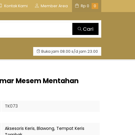
is
TOSAN AJI GROUP
Kontak Kami
Member Area
Rp
0
0
Cari
Buka jam 08.00 s/d jam 23.00
 Semar Mesem Mentahan
TK073
Aksesoris Keris
,
Blawong
,
Tempat Keris
Tombak