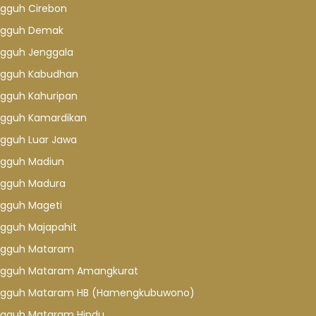
gguh Cirebon
gguh Demak
gguh Jenggala
gguh Kabudhan
gguh Kahuripan
gguh Kamardikan
gguh Luar Jawa
gguh Madiun
gguh Madura
gguh Mageti
gguh Majapahit
gguh Mataram
gguh Mataram Amangkurat
gguh Mataram HB (Hamengkubuwono)
gguh Mataram Hindu