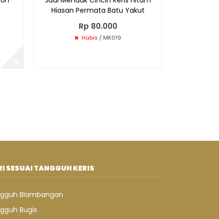
Hiasan Permata Batu Yakut
Rp 80.000
Habis
/ MK019
✚
I SESUAI TANGGUH KERIS
gguh Blambangan
gguh Bugis