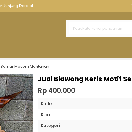
nnya
Aksesoris Keris
Tempat Keris Tombak
Kawruh Ker
or Junjung Derajat
del Parijata
u Isi 1
olo
apa
tif Semar Mesem Mentahan
te
Jual Blawong Keris Motif
 Asli Sepuh Kuno
Rp 400.000
Kode
Stok
Kategori