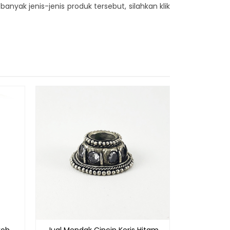
nyak jenis-jenis produk tersebut, silahkan klik
Jual Wara
Ladrang
R
koh
Jual Mendak Cincin Keris Hitam