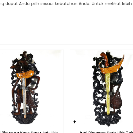
 dapat Anda pilih sesuai kebutuhan Anda. Untuk melihat lebih ba
l Blawong Keris Kayu Jati Ukir
Jual Blawong Keris Ukir To