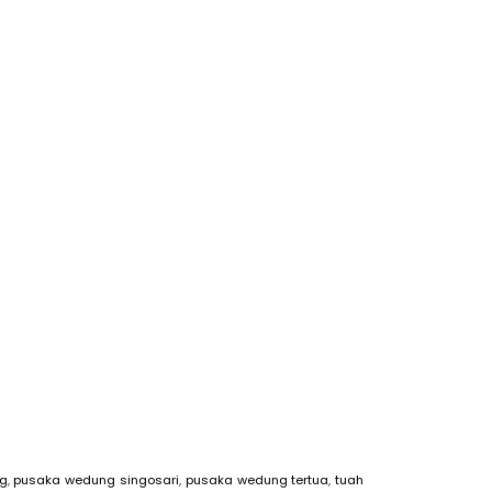
g
,
pusaka wedung singosari
,
pusaka wedung tertua
,
tuah