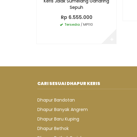
Keris Jalak Sumelang Gandring
Sepuh
Rp 6.555.000
Tersedia
/ MP110
✚
CARI SESUAI DHAPUR KERIS
Dhapur Bandotan
Dhapur Banyak Angrem
Dhapur Baru Kuping
Dhapur Bethok