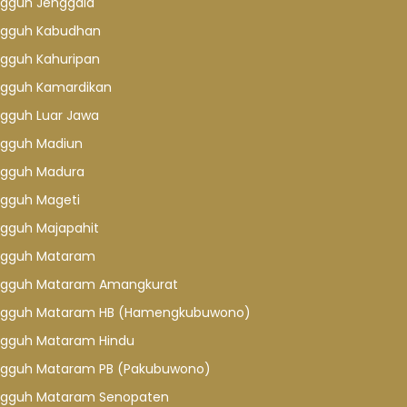
gguh Jenggala
gguh Kabudhan
gguh Kahuripan
gguh Kamardikan
gguh Luar Jawa
gguh Madiun
gguh Madura
gguh Mageti
gguh Majapahit
gguh Mataram
gguh Mataram Amangkurat
gguh Mataram HB (Hamengkubuwono)
gguh Mataram Hindu
gguh Mataram PB (Pakubuwono)
gguh Mataram Senopaten