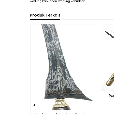
wedung kabudhan
,
wedung kabudhan
Produk Terkait
Pu