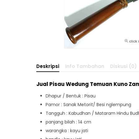
click
Deskripsi
Info Tambahan
Diskusi (0)
Jual Pisau Wedung Temuan Kuno Z
Dhapur / Bentuk : Pisau
Pamor : Sanak Metorit/ Besi nglempung
Tangguh : Kabudhan / Mataram Hindu Bud
panjang bilah : 14 cm
warangka : kayu jati