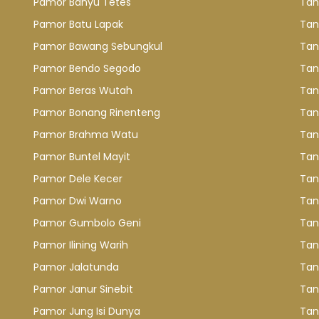
Pamor Banyu Tetes
Tan
Pamor Batu Lapak
Tan
Pamor Bawang Sebungkul
Tan
Pamor Bendo Segodo
Tan
Pamor Beras Wutah
Tan
Pamor Bonang Rinenteng
Tan
Pamor Brahma Watu
Tan
Pamor Buntel Mayit
Tan
Pamor Dele Kecer
Tan
Pamor Dwi Warno
Tan
Pamor Gumbolo Geni
Tan
Pamor Ilining Warih
Tan
Pamor Jalatunda
Tan
Pamor Janur Sinebit
Tan
Pamor Jung Isi Dunya
Tan