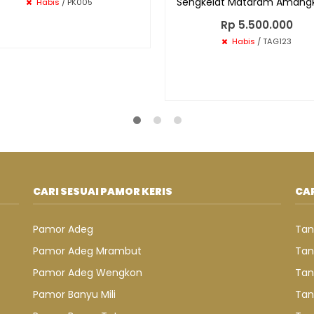
Sengkelat Mataram Amangk
Habis
/ PK005
Rp 5.500.000
Habis
/ TAG123
CARI SESUAI PAMOR KERIS
CAR
Pamor Adeg
Tan
Pamor Adeg Mrambut
Tan
Pamor Adeg Wengkon
Tan
Pamor Banyu Mili
Tan