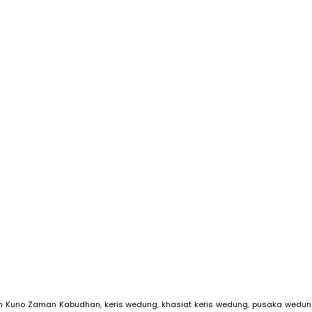
an Kuno Zaman Kabudhan
,
keris wedung
,
khasiat keris wedung
,
pusaka wedun