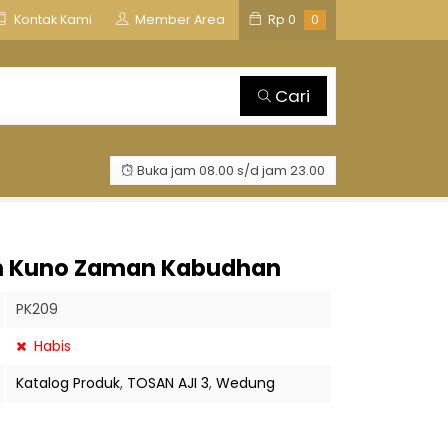
is
TOSAN AJI GROUP
Kontak Kami
Member Area
Rp
0
0
Cari
Buka jam 08.00 s/d jam 23.00
n Kuno Zaman Kabudhan
PK209
Habis
Katalog Produk
,
TOSAN AJI 3
,
Wedung