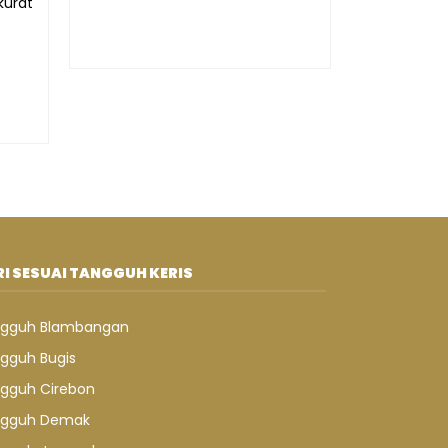
urat
I SESUAI TANGGUH KERIS
gguh Blambangan
gguh Bugis
gguh Cirebon
gguh Demak