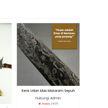
Keris Tila
Wulung 
Rp
Keris Udan Mas Mataram Sepuh
Hubungi Admin
Habis
/ K171