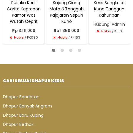
Pusaka Keris
Kujang Ciung
Keris Sengkelat
Carito Keprabon
Mata 3 Tangguh
Kuno Tangguh
Pamor Wos
Pajajaran Sepuh
Kahuripan
Wutah Ceprit
Kuno
Hubungi Admin
Rp 3.111.000
Rp 1.350.000
Habis
/ K150
Habis
/ PK090
Habis
/ PK163
CARI SESUAI DHAPUR KERIS
Dhapur Bandotan
Dhapur Banyak Angrem
Dhapur Baru Kuping
Dhapur Bethok