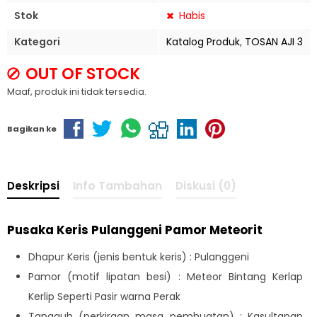
Stok
Habis
Kategori
Katalog Produk
,
TOSAN AJI 3
OUT OF STOCK
Maaf, produk ini tidak tersedia.
Bagikan ke
Deskripsi
Info Tambahan
Diskusi (0)
Pusaka Keris Pulanggeni Pamor Meteorit
Dhapur Keris (jenis bentuk keris) : Pulanggeni
Pamor (motif lipatan besi) : Meteor Bintang Kerlap
Kerlip Seperti Pasir warna Perak
Tangguh (perkiraan masa pembuatan) : Kasultanan