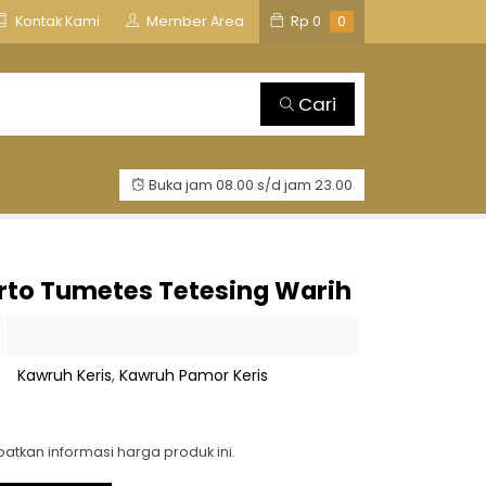
is
TOSAN AJI GROUP
Kontak Kami
Member Area
Rp
0
0
Cari
Buka jam 08.00 s/d jam 23.00
irto Tumetes Tetesing Warih
Kawruh Keris
,
Kawruh Pamor Keris
tkan informasi harga produk ini.