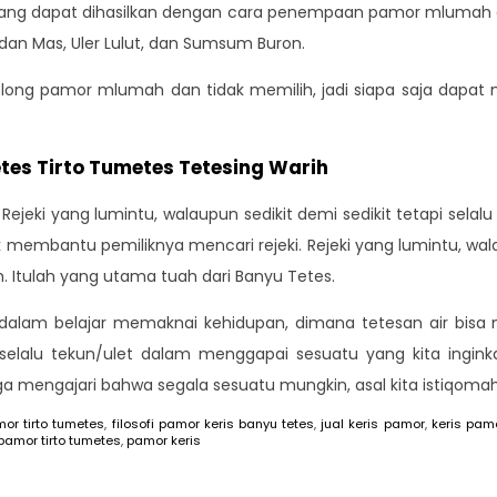
ng dapat dihasilkan dengan cara penempaan pamor mlumah d
dan Mas, Uler Lulut, dan Sumsum Buron.
long pamor mlumah dan tidak memilih, jadi siapa saja dapat 
Tetes Tirto Tumetes Tetesing Warih
Rejeki yang lumintu, walaupun sedikit demi sedikit tetapi selal
membantu pemiliknya mencari rejeki. Rejeki yang lumintu, walaup
. Itulah yang utama tuah dari Banyu Tetes.
 dalam belajar memaknai kehidupan, dimana tetesan air bisa
selalu tekun/ulet dalam menggapai sesuatu yang kita ingi
a mengajari bahwa segala sesuatu mungkin, asal kita istiqomah
amor tirto tumetes
,
filosofi pamor keris banyu tetes
,
jual keris pamor
,
keris pam
 pamor tirto tumetes
,
pamor keris