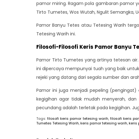
pamor miring. Ragam pola gambaran pamor ya
Tirto Tumetes, Wos Wutah, Ngulit Semangka, U
Pamor Banyu Tetes atau Tetesing Warih tergo
Tetesing Warih ini.
Filosofi-Filosofi Keris Pamor Banyu 
Pamor Tirto Tumetes yang artinya tetesan air. 
ini dipercaya mempunyai tuah yang baik untuk 
rejeki yang datang dari segala sumber dan arah
Pamor ini juga menjadi pepeling (pengingat)
kegigihan agar tidak mudah menyerah, dan 
pecundang adalah terletak pada kegigihan. Jug
Tags:
filosofi keris pamor tetesing warih
,
filosofi keris p
Tumetes Tetesing Warih
,
keris pamor tetesing warih
,
keris