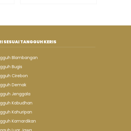
I SESUAI TANGGUH KERIS
gguh Blambangan
gguh Bugis
gguh Cirebon
gguh Demak
gguh Jenggala
gguh Kabudhan
gguh Kahuripan
gguh Kamardikan
gguh Luar Jawa