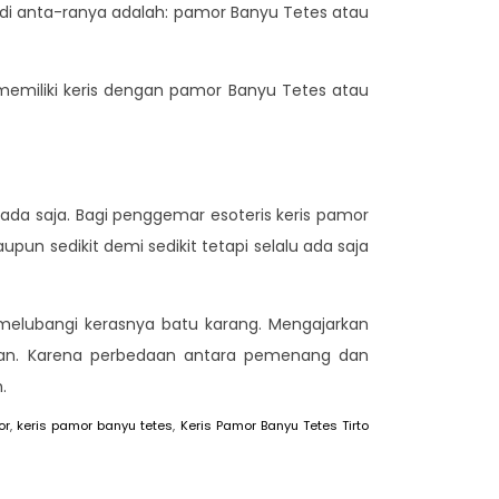
i anta-ranya adalah: pamor Banyu Tetes atau
memiliki keris dengan pamor Banyu Tetes atau
u ada saja. Bagi penggemar esoteris keris pamor
un sedikit demi sedikit tetapi selalu ada saja
 melubangi kerasnya batu karang. Mengajarkan
nkan. Karena perbedaan antara pemenang dan
.
or
,
keris pamor banyu tetes
,
Keris Pamor Banyu Tetes Tirto