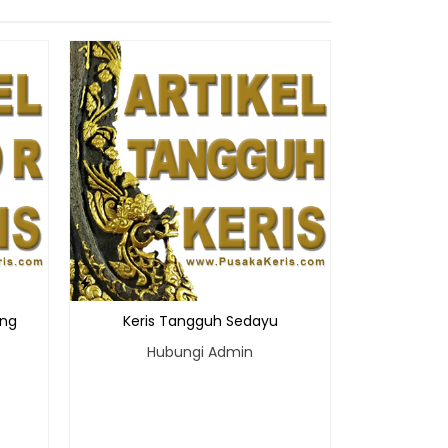
Keris P
Hu
ing
Keris Tangguh Sedayu
Hubungi Admin