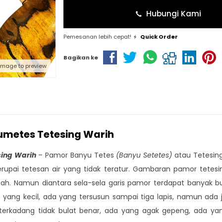
Hubungi Kami
Pemesanan lebih cepat!
Quick Order
Bagikan ke
 image to preview
Tumetes Tetesing Warih
sing Warih
– Pamor Banyu Tetes
(Banyu Setetes)
atau Tetesing
pai tetesan air yang tidak teratur. Gambaran pamor tetesin
. Namun diantara sela-sela garis pamor terdapat banyak bulat
 yang kecil, ada yang tersusun sampai tiga lapis, namun ada
, terkadang tidak bulat benar, ada yang agak gepeng, ada 