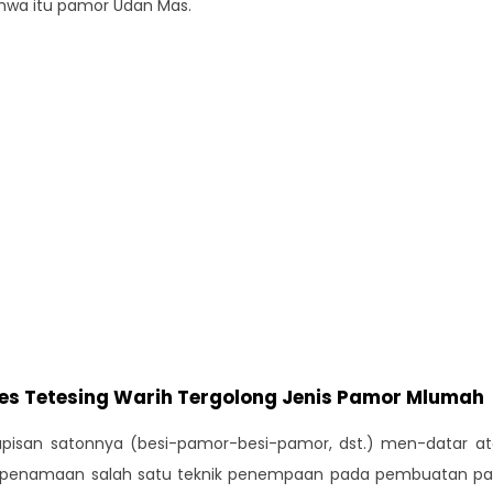
hwa itu pamor Udan Mas.
tes Tetesing Warih Tergolong Jenis Pamor Mlumah
isan satonnya (besi-pamor-besi-pamor, dst.) men-datar ata
ah penamaan salah satu teknik penempaan pada pembuatan p