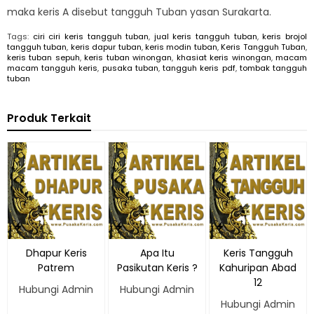
maka keris A disebut tangguh Tuban yasan Surakarta.
Tags:
ciri ciri keris tangguh tuban
,
jual keris tangguh tuban
,
keris brojol
tangguh tuban
,
keris dapur tuban
,
keris modin tuban
,
Keris Tangguh Tuban
,
keris tuban sepuh
,
keris tuban winongan
,
khasiat keris winongan
,
macam
macam tangguh keris
,
pusaka tuban
,
tangguh keris pdf
,
tombak tangguh
tuban
Produk Terkait
Dhapur Keris
Apa Itu
Keris Tangguh
Patrem
Pasikutan Keris ?
Kahuripan Abad
12
Hubungi Admin
Hubungi Admin
Hubungi Admin