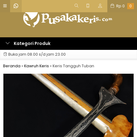
Rp
0
0
Kategori Produk
Buka jam 08.00 s/d jam 23.00
Beranda
»
Kawruh Keris
»
Keris Tangguh Tuban