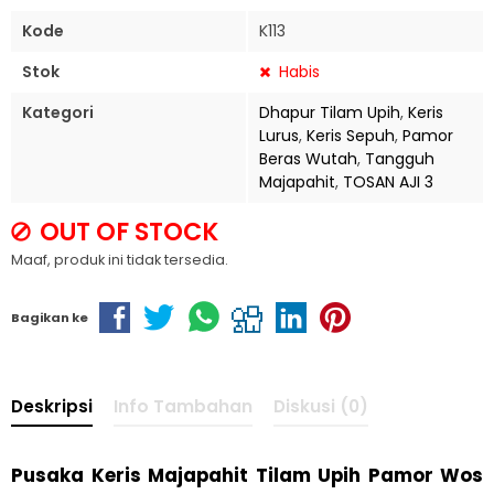
Kode
K113
Stok
Habis
Kategori
Dhapur Tilam Upih
,
Keris
Lurus
,
Keris Sepuh
,
Pamor
Beras Wutah
,
Tangguh
Majapahit
,
TOSAN AJI 3
OUT OF STOCK
Maaf, produk ini tidak tersedia.
Bagikan ke
Deskripsi
Info Tambahan
Diskusi (0)
Pusaka Keris Majapahit Tilam Upih Pamor Wos