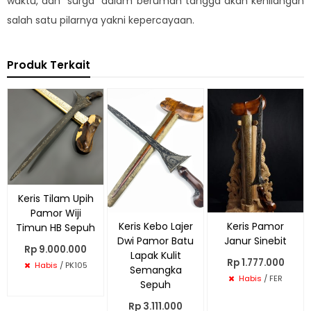
waktu, dan “surga” dalam berumah tangga akan kehilangan
salah satu pilarnya yakni kepercayaan.
Produk Terkait
Keris Tilam Upih
Pamor Wiji
Keris Kebo Lajer
Keris Pamor
Timun HB Sepuh
Dwi Pamor Batu
Janur Sinebit
Rp 9.000.000
Lapak Kulit
Rp 1.777.000
Habis
/ PK105
Semangka
Habis
/ FER
Sepuh
Rp 3.111.000