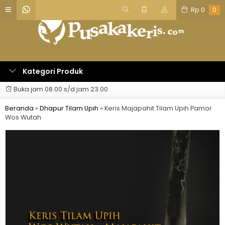
Rp
0
0
Kategori Produk
Buka jam 08.00 s/d jam 23.00
Beranda
»
Dhapur Tilam Upih
»
Keris Majapahit Tilam Upih Pamor
Wos Wutah