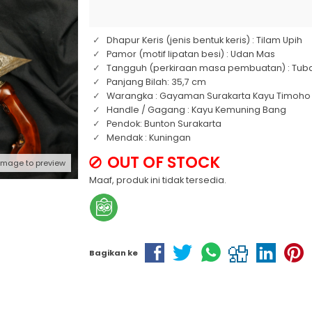
Dhapur Keris (jenis bentuk keris) : Tilam Upih
Pamor (motif lipatan besi) : Udan Mas
Tangguh (perkiraan masa pembuatan) : Tub
Panjang Bilah: 35,7 cm
Warangka : Gayaman Surakarta Kayu Timoho
Handle / Gagang : Kayu Kemuning Bang
Pendok: Bunton Surakarta
Mendak : Kuningan
OUT OF STOCK
 image to preview
Maaf, produk ini tidak tersedia.
Bagikan ke