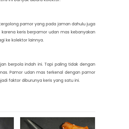
 tergolong pamor yang pada jaman dahulu juga
h karena keris berpamor udan mas kebanyakan
i ke kolektor lainnya.
 berpola indah ini. Tapi paling tidak dengan
 emas. Pamor udan mas terkenal dengan pamor
i faktor diburunya keris yang satu ini.
Keris Sab
Met