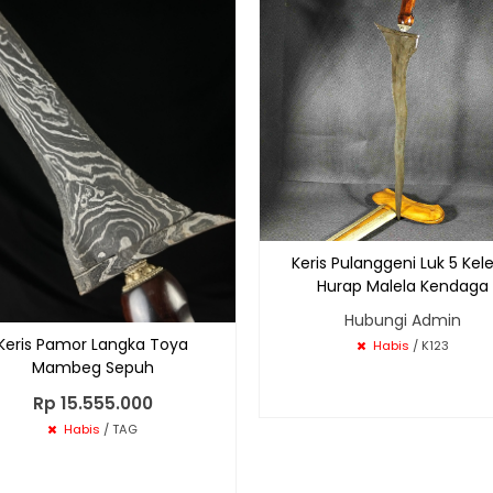
Keris Pulanggeni Luk 5 Kel
Hurap Malela Kendaga
Hubungi Admin
Keris Pamor Langka Toya
Habis
/ K123
Mambeg Sepuh
Rp 15.555.000
Habis
/ TAG