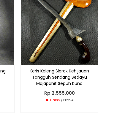
Rp
eng
Keris Keleng Slorok Kehijauan
Tangguh Sendang Sedayu
Majapahit Sepuh Kuno
Rp 2.555.000
Habis
/ PK254