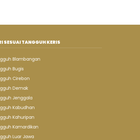
I SESUAI TANGGUH KERIS
gguh Blambangan
gguh Bugis
gguh Cirebon
gguh Demak
gguh Jenggala
gguh Kabudhan
gguh Kahuripan
gguh Kamardikan
gguh Luar Jawa