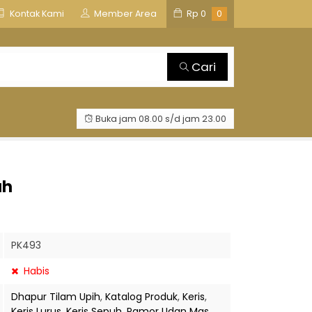
is
TOSAN AJI GROUP
Kontak Kami
Member Area
Rp
0
0
Cari
Buka jam 08.00 s/d jam 23.00
uh
PK493
Habis
Dhapur Tilam Upih
,
Katalog Produk
,
Keris
,
Keris Lurus
,
Keris Sepuh
,
Pamor Udan Mas
,