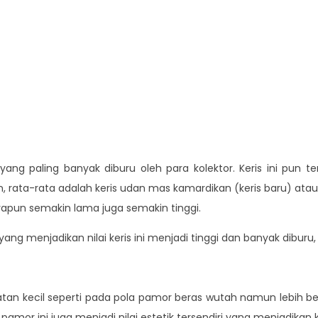
yang paling banyak diburu oleh para kolektor. Keris ini pun t
 rata-rata adalah keris udan mas kamardikan (keris baru) atau 
yapun semakin lama juga semakin tinggi.
ng menjadikan nilai keris ini menjadi tinggi dan banyak diburu, a
tan kecil seperti pada pola pamor beras wutah namun lebih be
amor ini juga menjadi nilai estetik tersendiri yang menjadikan ke