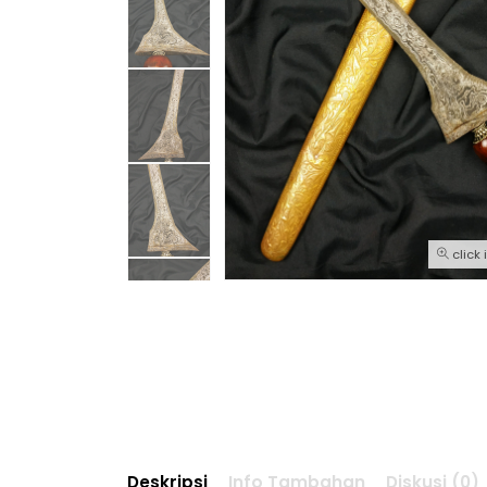
click
Deskripsi
Info Tambahan
Diskusi (0)