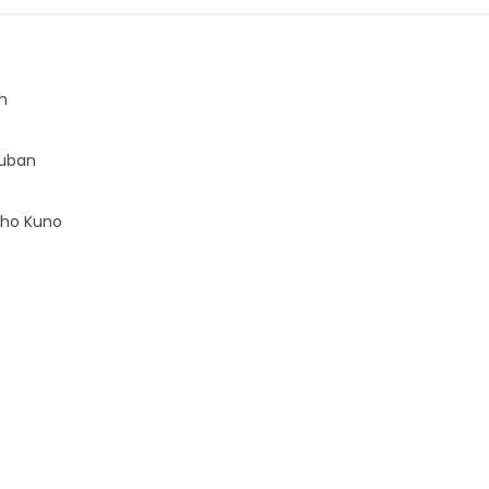
ih
Tuban
oho Kuno