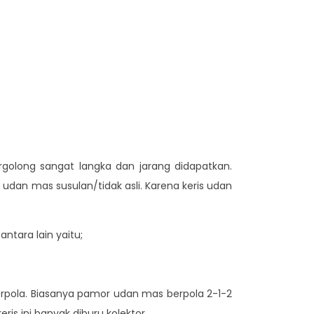
ergolong sangat langka dan jarang didapatkan.
udan mas susulan/tidak asli. Karena keris udan
ntara lain yaitu;
rpola. Biasanya pamor udan mas berpola 2-1-2
ris ini banyak diburu kolektor.